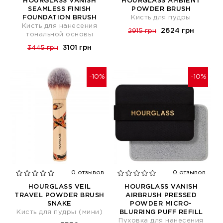
HOURGLASS VANISH
HOURGLASS AMBIENT
SEAMLESS FINISH
POWDER BRUSH
FOUNDATION BRUSH
Кисть для пудры
Кисть для нанесения
2624 грн
2915 грн
тональной основы
3101 грн
3445 грн
-10%
-10%
0 отзывов
0 отзывов
HOURGLASS VEIL
HOURGLASS VANISH
TRAVEL POWDER BRUSH
AIRBRUSH PRESSED
SNAKE
POWDER MICRO-
Кисть для пудры (мини)
BLURRING PUFF REFILL
Пуховка для нанесения