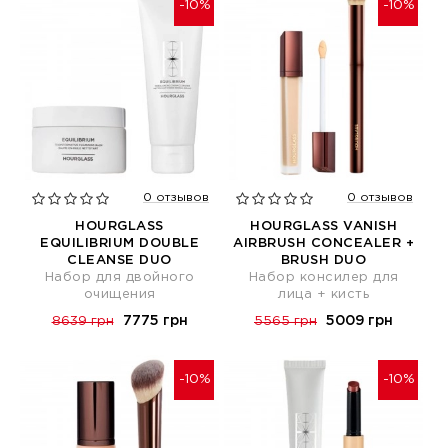
-10%
-10%
0 отзывов
0 отзывов
HOURGLASS
HOURGLASS VANISH
EQUILIBRIUM DOUBLE
AIRBRUSH CONCEALER +
CLEANSE DUO
BRUSH DUO
Набор для двойного
Набор консилер для
очищения
лица + кисть
7775 грн
5009 грн
8639 грн
5565 грн
-10%
-10%