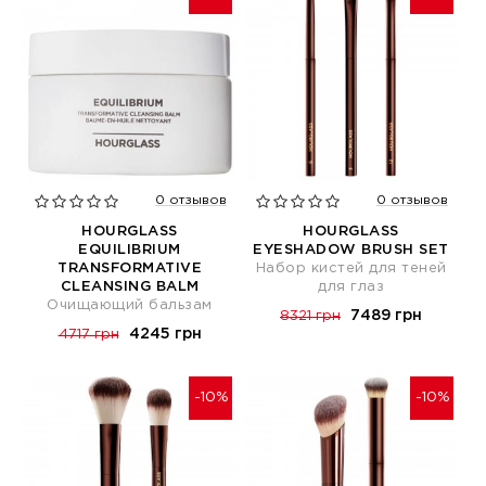
0 отзывов
0 отзывов
HOURGLASS
HOURGLASS
EQUILIBRIUM
EYESHADOW BRUSH SET
TRANSFORMATIVE
Набор кистей для теней
CLEANSING BALM
для глаз
Очищающий бальзам
7489 грн
8321 грн
4245 грн
4717 грн
-10%
-10%