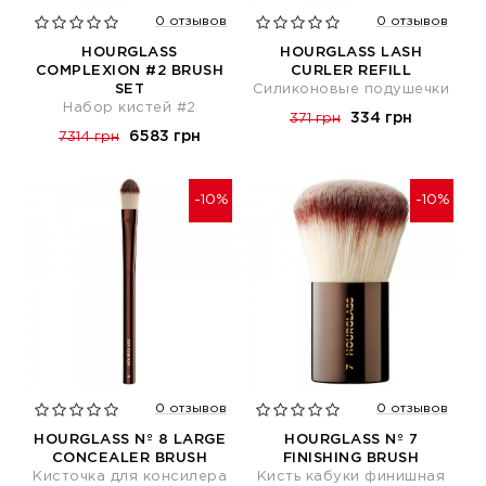
0 отзывов
0 отзывов
HOURGLASS
HOURGLASS LASH
COMPLEXION #2 BRUSH
CURLER REFILL
SET
Cиликоновые подушечки
Набор кистей #2
334 грн
371 грн
6583 грн
7314 грн
-10%
-10%
0 отзывов
0 отзывов
HOURGLASS Nº 8 LARGE
HOURGLASS Nº 7
CONCEALER BRUSH
FINISHING BRUSH
Кисточка для консилера
Кисть кабуки финишная