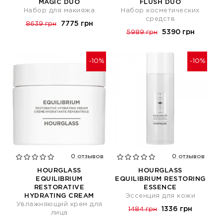
MAGIC DUO
FLUSH DUO
Набор для макияжа
Набор косметических
средств
7775 грн
8639 грн
5390 грн
5989 грн
-10%
-10%
0 отзывов
0 отзывов
HOURGLASS
HOURGLASS
EQUILIBRIUM
EQUILIBRIUM RESTORING
RESTORATIVE
ESSENCE
HYDRATING CREAM
Эссенция для кожи
Увлажняющий крем для
1336 грн
1484 грн
лица