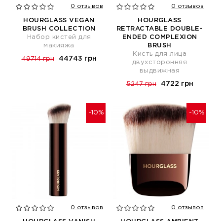
0 отзывов
0 отзывов
HOURGLASS VEGAN
HOURGLASS
BRUSH COLLECTION
RETRACTABLE DOUBLE-
Набор кистей для
ENDED COMPLEXION
макияжа
BRUSH
Кисть для лица
44743 грн
49714 грн
двухсторонняя
выдвижная
4722 грн
5247 грн
-10%
-10%
0 отзывов
0 отзывов