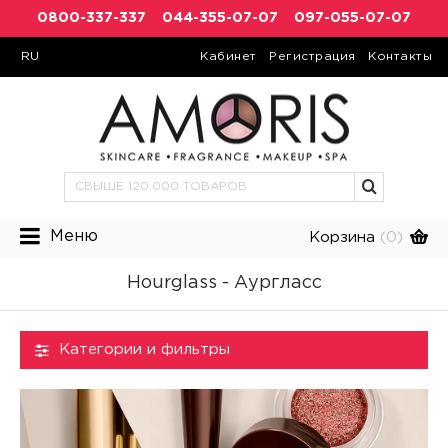
0800-337-337
044-355-07-07
097-055-07-07
RU
Кабинет
Регистрация
Контакты
Меню
Корзина
(0)
Hourglass - Аургласс
Категории и фильтры