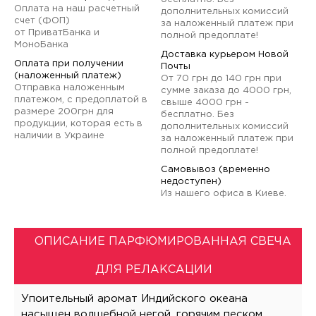
Оплата на наш расчетный
дополнительных комиссий
счет (ФОП)
за наложенный платеж при
от ПриватБанка и
полной предоплате!
МоноБанка
Доставка курьером Новой
Оплата при получении
Почты
(наложенный платеж)
От 70 грн до 140 грн при
Отправка наложенным
сумме заказа до 4000 грн,
платежом, с предоплатой в
свыше 4000 грн -
размере 200грн для
бесплатно. Без
продукции, которая есть в
дополнительных комиссий
наличии в Украине
за наложенный платеж при
полной предоплате!
Самовывоз (временно
недоступен)
Из нашего офиса в Киеве.
ОПИСАНИЕ ПАРФЮМИРОВАННАЯ СВЕЧА
ДЛЯ РЕЛАКСАЦИИ
Упоительный аромат Индийского океана
насыщен волшебной негой, горячим песком,