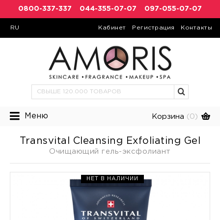
0800-337-337
044-355-07-07
097-055-07-07
RU
Кабинет
Регистрация
Контакты
Меню
Корзина
(0)
Transvital Cleansing Exfoliating Gel
Очищающий гель-эксфолиант
НЕТ В НАЛИЧИИ