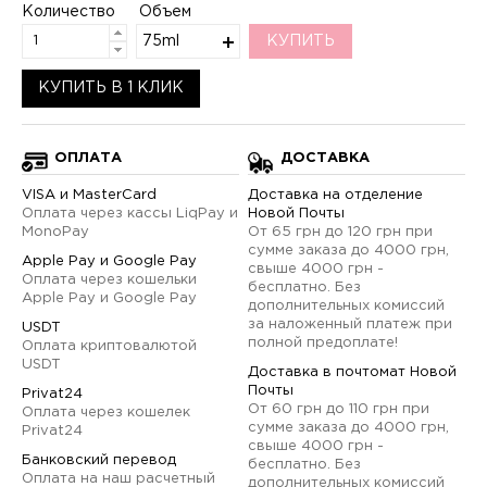
Количество
Объем
75ml
КУПИТЬ
КУПИТЬ В 1 КЛИК
ОПЛАТА
ДОСТАВКА
VISA и MasterCard
Доставка на отделение
Оплата через кассы LiqPay и
Новой Почты
MonoPay
От 65 грн до 120 грн при
сумме заказа до 4000 грн,
Apple Pay и Google Pay
свыше 4000 грн -
Оплата через кошельки
бесплатно. Без
Apple Pay и Google Pay
дополнительных комиссий
за наложенный платеж при
USDT
полной предоплате!
Оплата криптовалютой
USDT
Доставка в почтомат Новой
Почты
Privat24
От 60 грн до 110 грн при
Оплата через кошелек
сумме заказа до 4000 грн,
Privat24
свыше 4000 грн -
Банковский перевод
бесплатно. Без
Оплата на наш расчетный
дополнительных комиссий