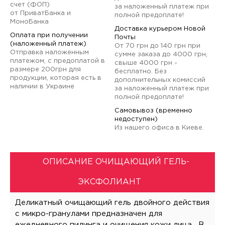
счет (ФОП)
за наложенный платеж при
от ПриватБанка и
полной предоплате!
МоноБанка
Доставка курьером Новой
Оплата при получении
Почты
(наложенный платеж)
От 70 грн до 140 грн при
Отправка наложенным
сумме заказа до 4000 грн,
платежом, с предоплатой в
свыше 4000 грн -
размере 200грн для
бесплатно. Без
продукции, которая есть в
дополнительных комиссий
наличии в Украине
за наложенный платеж при
полной предоплате!
Самовывоз (временно
недоступен)
Из нашего офиса в Киеве.
ОПИСАНИЕ ОЧИЩАЮЩИЙ ГЕЛЬ-
ЭКСФОЛИАНТ
Деликатный очищающий гель двойного действия
с микро-гранулами предназначен для
ежедневного пилинга и очищения кожи лица. В