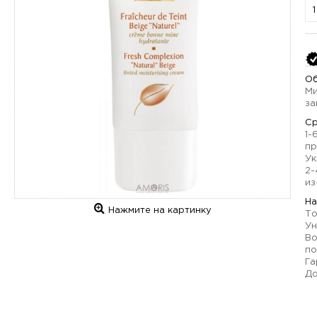
Об
Ми
за
Ср
1-
пр
Ук
2-
из
На
Нажмите на картинку
То
Ун
Во
по
Га
До