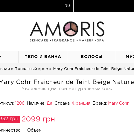
RU
О
ТЕЛО И ВАННА
ВОЛОСЫ
МУ
авная
Тональный крем
Mary Cohr Fraicheur de Teint Beige Natur
Mary Cohr Fraicheur de Teint Beige Nature
Увлажняющий тон натуральный беж
тикул:
1286
Наличие:
Да
Страна:
Франция
Бренд:
Mary Cohr
2099 грн
332 грн
оличество
Объем