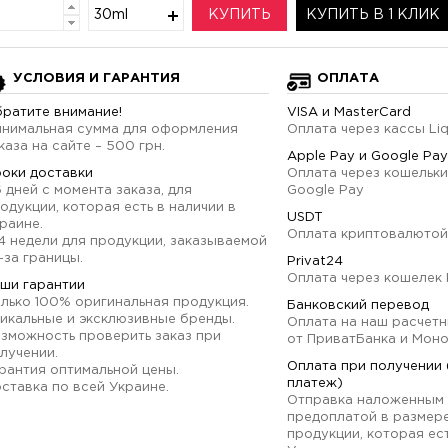
30ml
КУПИТЬ
КУПИТЬ В 1 КЛИК
УСЛОВИЯ И ГАРАНТИЯ
ОПЛАТА
ратите внимание!
VISA и MasterCard
нимальная сумма для оформления
Оплата через кассы Li
каза на сайте – 500 грн.
Apple Pay и Google Pay
оки доставки
Оплата через кошельки
6 дней с момента заказа, для
Google Pay
одукции, которая есть в наличии в
USDT
раине.
Оплата криптовалютой
4 недели для продукции, заказываемой
-за границы.
Privat24
Оплата через кошелек 
ши гарантии
лько 100% оригинальная продукция.
Банковский перевод
икальные и эксклюзивные бренды.
Оплата на наш расчетн
зможность проверить заказ при
от ПриватБанка и Мон
лучении.
Оплата при получении
рантия оптимальной цены.
платеж)
ставка по всей Украине.
Отправка наложенным 
предоплатой в размер
продукции, которая ест