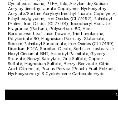
Cyclohexasiloxane, PTFE, Talc, Acrylamide/Sodium
Acryloyldimethyltaurate Copolymer, Hydroxyethyl
Acrylate/Sodium Acryloyldimethyl Taurate Copolymer,
Ethylhexylglycerin, Iron Oxides (CI 77492), Palmitoyl
Proline, Iron Oxides (CI 77491), Tocopheryl Acetate,
Fragrance (Parfum), Polysorbate 80, Aloe
Barbadensis Leaf Juice Powder, Triethanolamine,
Polysorbate 60, Magnesium Palmitoyl Glutamate,
Sodium Palmitoyl Sarcosinate, Iron Oxides (CI 77499),
Disodium EDTA, Sorbitan Oleate, Sorbitan Isostearate,
Hexyl Cinnamal, BHT, Ascorbyl Palmitate, Glyceryl
Stearate, Benzyl Salicylate, Zinc Sulfate, Copper
Sulfate, Magnesium Sulfate, Benzyl Benzoate, Citric
Acid, Citronellol, Prunus Persica (Peach) Fruit Extract,
Hydroxyisohexyl 3-Cyclohexene Carboxaldehyde.