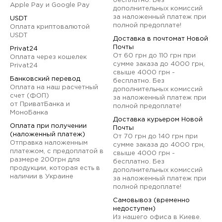
бесплатно. Без
Apple Pay и Google Pay
дополнительных комиссий
за наложенный платеж при
USDT
полной предоплате!
Оплата криптовалютой
USDT
Доставка в почтомат Новой
Почты
Privat24
От 60 грн до 110 грн при
Оплата через кошелек
сумме заказа до 4000 грн,
Privat24
свыше 4000 грн -
Банковский перевод
бесплатно. Без
Оплата на наш расчетный
дополнительных комиссий
счет (ФОП)
за наложенный платеж при
от ПриватБанка и
полной предоплате!
МоноБанка
Доставка курьером Новой
Оплата при получении
Почты
(наложенный платеж)
От 70 грн до 140 грн при
Отправка наложенным
сумме заказа до 4000 грн,
платежом, с предоплатой в
свыше 4000 грн -
размере 200грн для
бесплатно. Без
продукции, которая есть в
дополнительных комиссий
наличии в Украине
за наложенный платеж при
полной предоплате!
Самовывоз (временно
недоступен)
Из нашего офиса в Киеве.