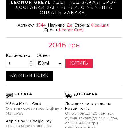
LEONOR GREYL
ИДЕТ ПОД ЗАКАЗ! СРОК
ДОСТАВКИ 2-3 НЕДЕЛИ, С МОМЕНТА
ОПЛАТЫ ЗАКАЗА.
Артикул:
1544
Наличие:
Да
Страна:
Франция
Бренд:
Leonor Greyl
2046 грн
Количество
Объем
150ml
КУПИТЬ
КУПИТЬ В 1 КЛИК
ОПЛАТА
ДОСТАВКА
VISA и MasterCard
Доставка на отделение
Оплата через кассы LiqPay и
Новой Почты
MonoPay
От 65 грн до 120 грн при
сумме заказа до 4000 грн,
Apple Pay и Google Pay
свыше 4000 грн -
Оплата через кошельки