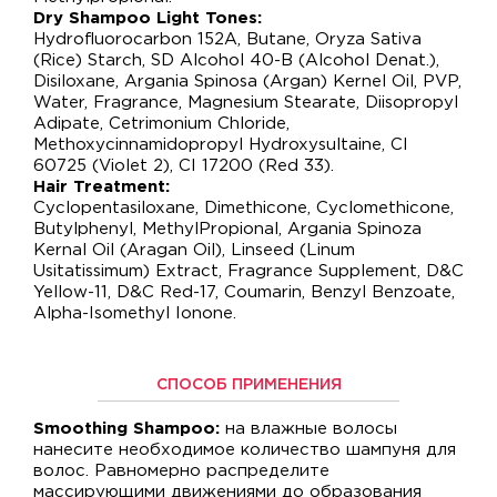
Dry Shampoo Light Tones:
Hydrofluorocarbon 152A, Butane, Oryza Sativa
(Rice) Starch, SD Alcohol 40-B (Alcohol Denat.),
Disiloxane, Argania Spinosa (Argan) Kernel Oil, PVP,
Water, Fragrance, Magnesium Stearate, Diisopropyl
Adipate, Cetrimonium Chloride,
Methoxycinnamidopropyl Hydroxysultaine, CI
60725 (Violet 2), CI 17200 (Red 33).
Hair Treatment:
Cyclopentasiloxane, Dimethicone, Cyclomethicone,
Butylphenyl, MethylPropional, Argania Spinoza
Kernal Oil (Aragan Oil), Linseed (Linum
Usitatissimum) Extract, Fragrance Supplement, D&C
Yellow-11, D&C Red-17, Coumarin, Benzyl Benzoate,
Alpha-Isomethyl Ionone.
СПОСОБ ПРИМЕНЕНИЯ
Smoothing Shampoo:
на влажные волосы
нанесите необходимое количество шампуня для
волос. Равномерно распределите
массирующими движениями до образования