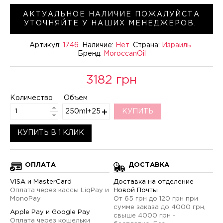
АКТУАЛЬНОЕ НАЛИЧИЕ ПОЖАЛУЙСТА
УТОЧНЯЙТЕ У НАШИХ МЕНЕДЖЕРОВ.
Артикул:
1746
Наличие:
Нет
Страна:
Израиль
Бренд:
MoroccanOil
3182 грн
Количество
Объем
250ml+250ml+65ml+25ml
КУПИТЬ
КУПИТЬ В 1 КЛИК
ОПЛАТА
ДОСТАВКА
VISA и MasterCard
Доставка на отделение
Оплата через кассы LiqPay и
Новой Почты
MonoPay
От 65 грн до 120 грн при
сумме заказа до 4000 грн,
Apple Pay и Google Pay
свыше 4000 грн -
Оплата через кошельки