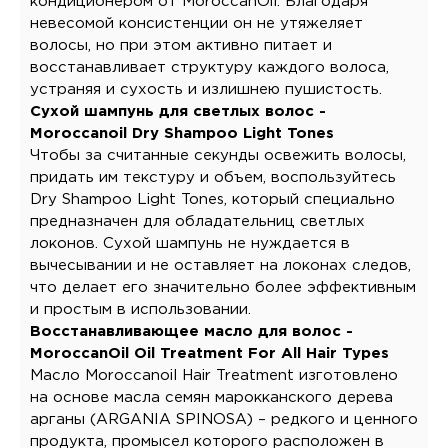
кондиционером от MoroccanOil. Благодаря
невесомой консистенции он не утяжеляет
волосы, но при этом активно питает и
восстанавливает структуру каждого волоса,
устраняя и сухость и излишнею пушистость.
Сухой шампунь для светлых волос -
Moroccanoil Dry Shampoo Light Tones
Чтобы за считанные секунды освежить волосы,
придать им текстуру и объем, воспользуйтесь
Dry Shampoo Light Tones, который специально
предназначен для обладательниц светлых
локонов. Сухой шампунь не нуждается в
вычесывании и не оставляет на локонах следов,
что делает его значительно более эффективным
и простым в использовании.
Восстанавливающее масло для волос -
MoroccanOil Oil Treatment For All Hair Types
Масло Moroccanoil Hair Treatment изготовлено
на основе масла семян марокканского дерева
арганы (ARGANIA SPINOSA) – редкого и ценного
продукта, промысел которого расположен в