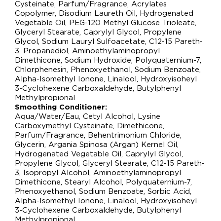
Cysteinate, Parfum/Fragrance, Acrylates
Copolymer, Disodium Laureth Oil, Hydrogenated
Vegetable Oil, PEG-120 Methyl Glucose Trioleate,
Glyceryl Stearate, Caprylyl Glycol, Propylene
Glycol, Sodium Lauryl Sulfoacetate, C12-15 Pareth-
3, Propanediol, Aminoethylaminopropyl
Dimethicone, Sodium Hydroxide, Polyquaternium-7,
Chlorphenesin, Phenoxyethanol, Sodium Benzoate,
Alpha-Isomethyl Ionone, Linalool, Hydroxyisoheyl
3-Cyclohexene Carboxaldehyde, Butylphenyl
Methylpropional
Smoothing Conditioner:
Aqua/Water/Eau, Cetyl Alcohol, Lysine
Carboxymethyl Cysteinate, Dimethicone,
Parfum/Fragrance, Behentrimonium Chloride,
Glycerin, Argania Spinosa (Argan) Kernel Oil,
Hydrogenated Vegetable Oil, Caprylyl Glycol,
Propylene Glycol, Glyceryl Stearate, C12-15 Pareth-
3, Isopropyl Alcohol, Aminoethylaminopropyl
Dimethicone, Stearyl Alcohol, Polyquaternium-7,
Phenoxyethanol, Sodium Benzoate, Sorbic Acid,
Alpha-Isomethyl Ionone, Linalool, Hydroxyisoheyl
3-Cyclohexene Carboxaldehyde, Butylphenyl
Methylpropional.