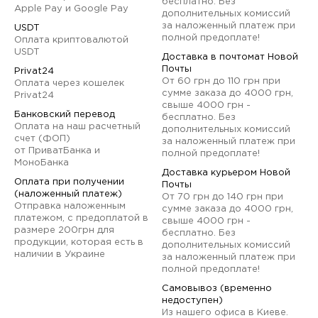
бесплатно. Без
Apple Pay и Google Pay
дополнительных комиссий
за наложенный платеж при
USDT
полной предоплате!
Оплата криптовалютой
USDT
Доставка в почтомат Новой
Почты
Privat24
От 60 грн до 110 грн при
Оплата через кошелек
сумме заказа до 4000 грн,
Privat24
свыше 4000 грн -
Банковский перевод
бесплатно. Без
Оплата на наш расчетный
дополнительных комиссий
счет (ФОП)
за наложенный платеж при
от ПриватБанка и
полной предоплате!
МоноБанка
Доставка курьером Новой
Оплата при получении
Почты
(наложенный платеж)
От 70 грн до 140 грн при
Отправка наложенным
сумме заказа до 4000 грн,
платежом, с предоплатой в
свыше 4000 грн -
размере 200грн для
бесплатно. Без
продукции, которая есть в
дополнительных комиссий
наличии в Украине
за наложенный платеж при
полной предоплате!
Самовывоз (временно
недоступен)
Из нашего офиса в Киеве.