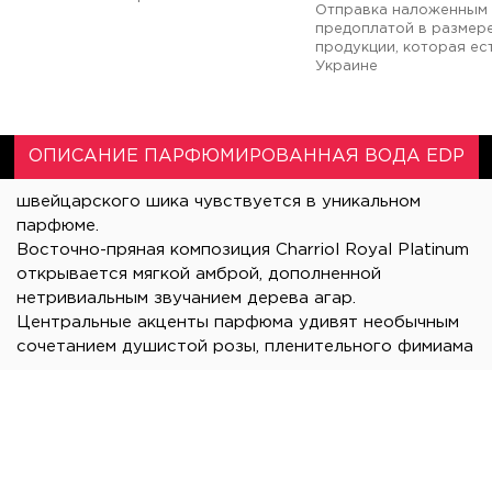
Отправка наложенным 
предоплатой в размер
продукции, которая ест
Украине
ОПИСАНИЕ ПАРФЮМИРОВАННАЯ ВОДА EDP
парфюме.
Восточно-пряная композиция Charriol Royal Platinum
станет достойным завершением неповторимой
открывается мягкой амброй, дополненной
нетривиальным звучанием дерева агар.
Центральные акценты парфюма удивят необычным
сочетанием душистой розы, пленительного фимиама