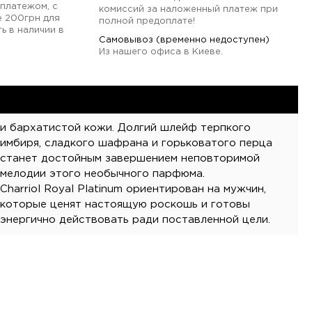
платежом, с
комиссий за наложенный платеж при
е 200грн для
полной предоплате!
ь в наличии в
Самовывоз (временно недоступен)
Из нашего офиса в Киеве.
и бархатистой кожи. Долгий шлейф терпкого
имбиря, сладкого шафрана и горьковатого перца
мелодии этого необычного парфюма.
Charriol Royal Platinum ориентирован на мужчин,
которые ценят настоящую роскошь и готовы
энергично действовать ради поставленной цели.