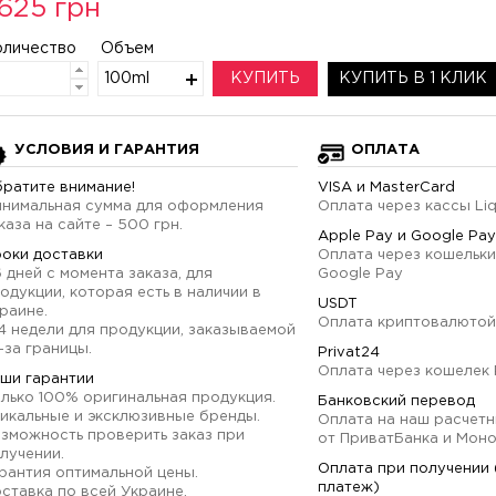
625 грн
оличество
Объем
100ml
КУПИТЬ
КУПИТЬ В 1 КЛИК
УСЛОВИЯ И ГАРАНТИЯ
ОПЛАТА
ратите внимание!
VISA и MasterCard
нимальная сумма для оформления
Оплата через кассы Li
каза на сайте – 500 грн.
Apple Pay и Google Pay
оки доставки
Оплата через кошельки
6 дней с момента заказа, для
Google Pay
одукции, которая есть в наличии в
USDT
раине.
Оплата криптовалютой
4 недели для продукции, заказываемой
-за границы.
Privat24
Оплата через кошелек 
ши гарантии
лько 100% оригинальная продукция.
Банковский перевод
икальные и эксклюзивные бренды.
Оплата на наш расчетн
зможность проверить заказ при
от ПриватБанка и Мон
лучении.
Оплата при получении
рантия оптимальной цены.
платеж)
ставка по всей Украине.