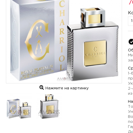
7
К
Об
Ми
за
Ср
1-
пр
Ук
Нажмите на картинку
2-
из
На
То
Ун
Во
по
Га
До