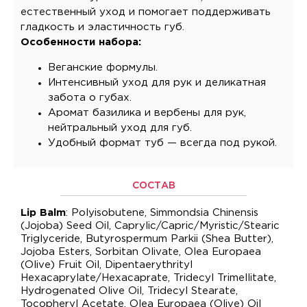
естественный уход и помогает поддерживать
гладкость и эластичность губ.
Особенности набора:
Веганские формулы.
Интенсивный уход для рук и деликатная
забота о губах.
Аромат базилика и вербены для рук,
нейтральный уход для губ.
Удобный формат туб — всегда под рукой.
СОСТАВ
Lip Balm
: Polyisobutene, Simmondsia Chinensis
(Jojoba) Seed Oil, Caprylic/Capric/Myristic/Stearic
Triglyceride, Butyrospermum Parkii (Shea Butter),
Jojoba Esters, Sorbitan Olivate, Olea Europaea
(Olive) Fruit Oil, Dipentaerythrityl
Hexacaprylate/Hexacaprate, Tridecyl Trimellitate,
Hydrogenated Olive Oil, Tridecyl Stearate,
Tocopheryl Acetate, Olea Europaea (Olive) Oil