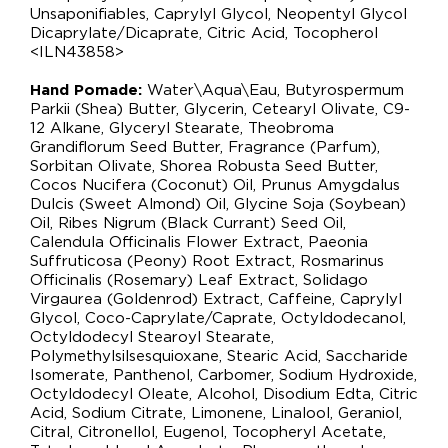
Unsaponifiables, Caprylyl Glycol, Neopentyl Glycol
Dicaprylate/Dicaprate, Citric Acid, Tocopherol
<ILN43858>
Hand Pomade:
Water\Aqua\Eau, Butyrospermum
Parkii (Shea) Butter, Glycerin, Cetearyl Olivate, C9-
12 Alkane, Glyceryl Stearate, Theobroma
Grandiflorum Seed Butter, Fragrance (Parfum),
Sorbitan Olivate, Shorea Robusta Seed Butter,
Cocos Nucifera (Coconut) Oil, Prunus Amygdalus
Dulcis (Sweet Almond) Oil, Glycine Soja (Soybean)
Oil, Ribes Nigrum (Black Currant) Seed Oil,
Calendula Officinalis Flower Extract, Paeonia
Suffruticosa (Peony) Root Extract, Rosmarinus
Officinalis (Rosemary) Leaf Extract, Solidago
Virgaurea (Goldenrod) Extract, Caffeine, Caprylyl
Glycol, Coco-Caprylate/Caprate, Octyldodecanol,
Octyldodecyl Stearoyl Stearate,
Polymethylsilsesquioxane, Stearic Acid, Saccharide
Isomerate, Panthenol, Carbomer, Sodium Hydroxide,
Octyldodecyl Oleate, Alcohol, Disodium Edta, Citric
Acid, Sodium Citrate, Limonene, Linalool, Geraniol,
Citral, Citronellol, Eugenol, Tocopheryl Acetate,