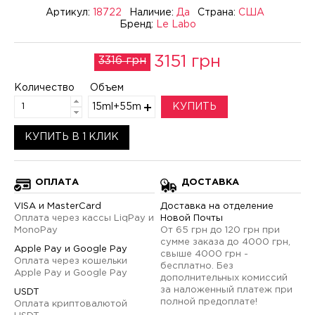
Артикул:
18722
Наличие:
Да
Страна:
США
Бренд:
Le Labo
3151 грн
3316 грн
Количество
Объем
15ml+55ml
КУПИТЬ
КУПИТЬ В 1 КЛИК
ОПЛАТА
ДОСТАВКА
VISA и MasterCard
Доставка на отделение
Оплата через кассы LiqPay и
Новой Почты
MonoPay
От 65 грн до 120 грн при
сумме заказа до 4000 грн,
Apple Pay и Google Pay
свыше 4000 грн -
Оплата через кошельки
бесплатно. Без
Apple Pay и Google Pay
дополнительных комиссий
за наложенный платеж при
USDT
полной предоплате!
Оплата криптовалютой