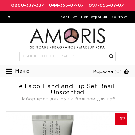
0800-337-337
044-355-07-07
097-055-07-07
RU
Кабинет
Регистрация
Контакты
Меню
Корзина
(0)
Le Labo Hand and Lip Set Basil +
Unscented
Набор крем для рук и бальзам для губ
-5%