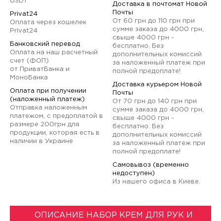
USDT
Доставка в почтомат Новой
Почты
Privat24
От 60 грн до 110 грн при
Оплата через кошелек
сумме заказа до 4000 грн,
Privat24
свыше 4000 грн -
Банковский перевод
бесплатно. Без
Оплата на наш расчетный
дополнительных комиссий
счет (ФОП)
за наложенный платеж при
от ПриватБанка и
полной предоплате!
МоноБанка
Доставка курьером Новой
Оплата при получении
Почты
(наложенный платеж)
От 70 грн до 140 грн при
Отправка наложенным
сумме заказа до 4000 грн,
платежом, с предоплатой в
свыше 4000 грн -
размере 200грн для
бесплатно. Без
продукции, которая есть в
дополнительных комиссий
наличии в Украине
за наложенный платеж при
полной предоплате!
Самовывоз (временно
недоступен)
Из нашего офиса в Киеве.
ОПИСАНИЕ НАБОР КРЕМ ДЛЯ РУК И