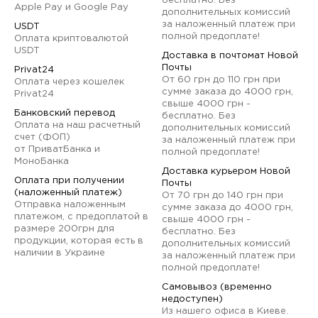
бесплатно. Без
Apple Pay и Google Pay
дополнительных комиссий
за наложенный платеж при
USDT
полной предоплате!
Оплата криптовалютой
USDT
Доставка в почтомат Новой
Почты
Privat24
От 60 грн до 110 грн при
Оплата через кошелек
сумме заказа до 4000 грн,
Privat24
свыше 4000 грн -
Банковский перевод
бесплатно. Без
Оплата на наш расчетный
дополнительных комиссий
счет (ФОП)
за наложенный платеж при
от ПриватБанка и
полной предоплате!
МоноБанка
Доставка курьером Новой
Оплата при получении
Почты
(наложенный платеж)
От 70 грн до 140 грн при
Отправка наложенным
сумме заказа до 4000 грн,
платежом, с предоплатой в
свыше 4000 грн -
размере 200грн для
бесплатно. Без
продукции, которая есть в
дополнительных комиссий
наличии в Украине
за наложенный платеж при
полной предоплате!
Самовывоз (временно
недоступен)
Из нашего офиса в Киеве.