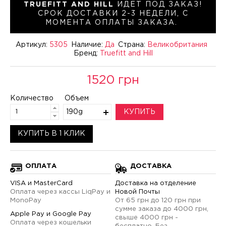
TRUEFITT AND HILL
ИДЕТ ПОД ЗАКАЗ!
СРОК ДОСТАВКИ 2-3 НЕДЕЛИ, С
МОМЕНТА ОПЛАТЫ ЗАКАЗА.
Артикул:
5305
Наличие:
Да
Страна:
Великобритания
Бренд:
Truefitt and Hill
1520 грн
Количество
Объем
190g
КУПИТЬ
КУПИТЬ В 1 КЛИК
ОПЛАТА
ДОСТАВКА
VISA и MasterCard
Доставка на отделение
Оплата через кассы LiqPay и
Новой Почты
MonoPay
От 65 грн до 120 грн при
сумме заказа до 4000 грн,
Apple Pay и Google Pay
свыше 4000 грн -
Оплата через кошельки