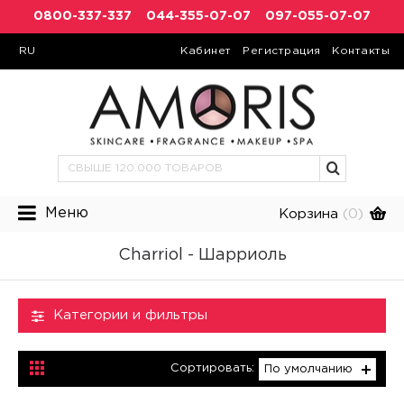
0800-337-337
044-355-07-07
097-055-07-07
RU
Кабинет
Регистрация
Контакты
Меню
Корзина
(0)
Charriol - Шарриоль
Категории и фильтры
Сортировать:
По умолчанию