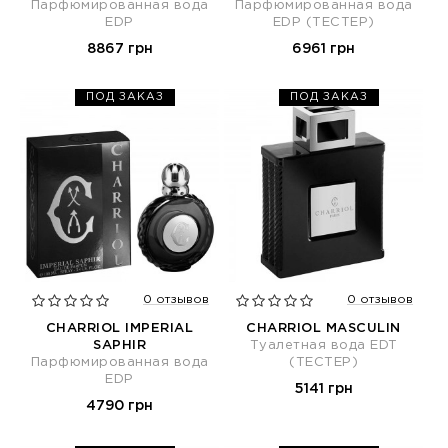
Парфюмированная вода
Парфюмированная вода
EDP
EDP (ТЕСТЕР)
8867 грн
6961 грн
ПОД ЗАКАЗ
ПОД ЗАКАЗ
0 отзывов
0 отзывов
CHARRIOL IMPERIAL
CHARRIOL MASCULIN
SAPHIR
Туалетная вода EDT
Парфюмированная вода
(ТЕСТЕР)
EDP
5141 грн
4790 грн