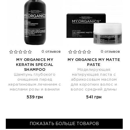
0 отзывов
0 отзывов
MY ORGANICS MY
MY ORGANICS MY MATTE
KERATIN SPECIAL
PASTE
SHAMPOO
Моделирующая
Шампунь глубокого
матирующая паста с
очищения перед
абрикосовым маслом
кератиновым лечением с
для коротких волос и
маслами розы и ванили
волос средней длины
539 грн
541 грн
ПОКАЗАТЬ БОЛЬШЕ ТОВАРОВ