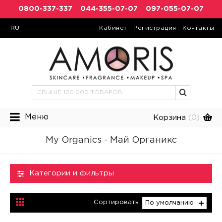
0800-337-337
044-355-07-07
097-055-07-07
RU
Кабинет
Регистрация
Контакты
Меню
Корзина
(0)
My Organics - Май Органикс
Категории и фильтры
Сортировать:
По умолчанию