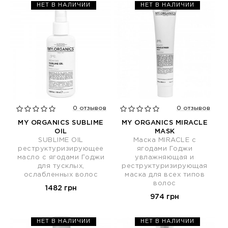
НЕТ В НАЛИЧИИ
НЕТ В НАЛИЧИИ
0 отзывов
0 отзывов
MY ORGANICS SUBLIME
MY ORGANICS MIRACLE
OIL
MASK
SUBLIME OIL
Маска MIRACLE с
реструктуризирующее
ягодами Годжи
масло с ягодами Годжи
увлажняющая и
для тусклых,
реструктуризирующая
ослабленных волос
маска для всех типов
волос
1482 грн
974 грн
НЕТ В НАЛИЧИИ
НЕТ В НАЛИЧИИ