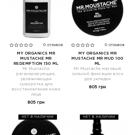
0 отзывов
0 отзывов
MY ORGANICS MR
MY ORGANICS MR
MUSTACHE MR
MUSTACHE MR MUD 100
REDEMPTION 150 ML
ML
Mr Mustache
Mr Mustache матовый
регенерирующая,
сильной фиксации воск
увлажняющая
для укладки
сыворотка для
805 грн
восстановления кожи
лица
805 грн
НЕТ В НАЛИЧИИ
НЕТ В НАЛИЧИИ