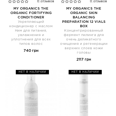
0 отзывов
0 отзывов
MY ORGANICS THE
MY ORGANICS THE
ORGANIC FORTIFYING
ORGANIC SKIN
CONDITIONER
BALANCING
Укрепляющий
PREPARATION 12 VIALS
кондиционер с маслом
BOX
Ним для питания,
Концентрированный
увлажнения и
фермент пилинга для
уплотнения для всех
очень деликатного
типов волос
очищения и регенерации
верхних слоев кожи
740 грн
головы
2117 грн
НЕТ В НАЛИЧИИ
НЕТ В НАЛИЧИИ