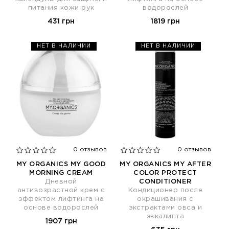
питания кожи рук
водорослей
431 грн
1819 грн
НЕТ В НАЛИЧИИ
НЕТ В НАЛИЧИИ
0 отзывов
0 отзывов
MY ORGANICS MY GOOD
MY ORGANICS MY AFTER
MORNING CREAM
COLOR PROTECT
Дневной
CONDITIONER
антивозрастной крем с
Кондиционер после
эффектом лифтинга на
окрашивания с
основе водорослей
экстрактами овса и
эвкалипта
1907 грн