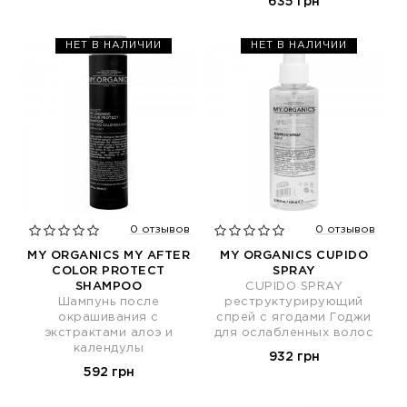
635 грн
НЕТ В НАЛИЧИИ
НЕТ В НАЛИЧИИ
0 отзывов
0 отзывов
MY ORGANICS MY AFTER
MY ORGANICS CUPIDO
COLOR PROTECT
SPRAY
SHAMPOO
CUPIDO SPRAY
Шампунь после
реструктурирующий
окрашивания с
спрей с ягодами Годжи
экстрактами алоэ и
для ослабленных волос
календулы
932 грн
592 грн