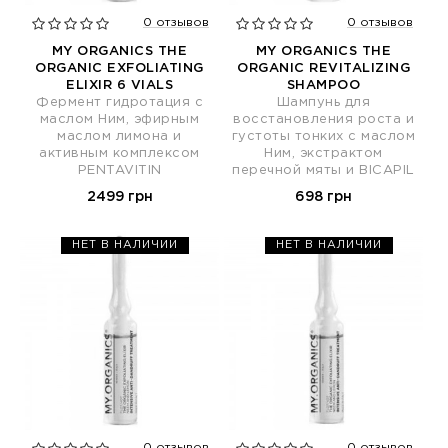
0 отзывов
0 отзывов
MY ORGANICS THE
MY ORGANICS THE
ORGANIC EXFOLIATING
ORGANIC REVITALIZING
ELIXIR 6 VIALS
SHAMPOO
Фермент гидротация с
Шампунь для
маслом Ним, эфирным
восстановления роста и
маслом лимона и
густоты тонких с маслом
активным комплексом
Ним, экстрактом
PENTAVITIN
перечной мяты и BICAPIL
2499 грн
698 грн
НЕТ В НАЛИЧИИ
НЕТ В НАЛИЧИИ
0 отзывов
0 отзывов