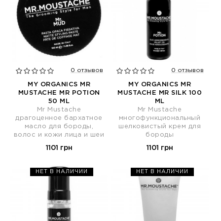
0 отзывов
0 отзывов
MY ORGANICS MR
MY ORGANICS MR
MUSTACHE MR POTION
MUSTACHE MR SILK 100
50 ML
ML
Mr Mustache
Mr Mustache
драгоценное бархатное
многофункциональный
масло для бороды,
шелковистый крем для
волос и кожи лица и шеи
бороды
1101 грн
1101 грн
НЕТ В НАЛИЧИИ
НЕТ В НАЛИЧИИ