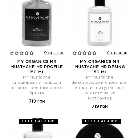
0 отзывов
0 отзывов
MY ORGANICS MR
MY ORGANICS MR
MUSTACHE MR PROFILE
MUSTACHE MR DESING
150 ML
150 ML
Mr Mustache
Mr Mustache
специальный гель для
фиксирующий спрей для
легкого, равномерного
волос из натуральных
бритья
растительных
экстрактов
719 грн
719 грн
НЕТ В НАЛИЧИИ
НЕТ В НАЛИЧИИ