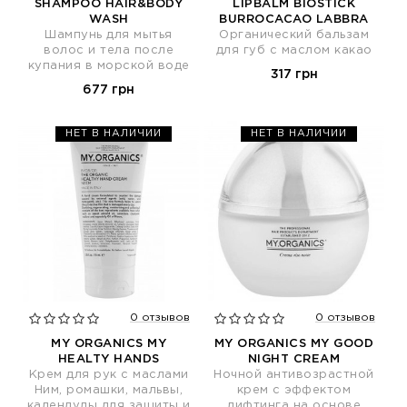
SHAMPOO HAIR&BODY
LIPBALM BIOSTICK
WASH
BURROCACAO LABBRA
Шампунь для мытья
Органический бальзам
волос и тела после
для губ с маслом какао
купания в морской воде
317 грн
677 грн
НЕТ В НАЛИЧИИ
НЕТ В НАЛИЧИИ
0 отзывов
0 отзывов
MY ORGANICS MY
MY ORGANICS MY GOOD
HEALTY HANDS
NIGHT CREAM
Крем для рук с маслами
Ночной антивозрастной
Ним, ромашки, мальвы,
крем с эффектом
календулы для защиты и
лифтинга на основе