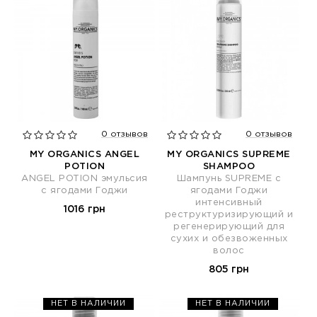
0 отзывов
0 отзывов
MY ORGANICS ANGEL
MY ORGANICS SUPREME
POTION
SHAMPOO
ANGEL POTION эмульсия
Шампунь SUPREME с
с ягодами Годжи
ягодами Годжи
интенсивный
1016 грн
реструктуризирующий и
регенерирующий для
сухих и обезвоженных
волос
805 грн
НЕТ В НАЛИЧИИ
НЕТ В НАЛИЧИИ