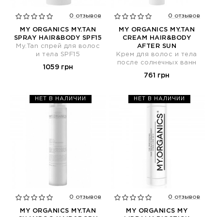
0 отзывов
0 отзывов
MY ORGANICS MY.TAN
MY ORGANICS MY.TAN
SPRAY HAIR&BODY SPF15
CREAM HAIR&BODY
My.Tan спрей для волос
AFTER SUN
и тела SPF15
Крем для волос и тела
после солнечных ванн
1059 грн
761 грн
НЕТ В НАЛИЧИИ
НЕТ В НАЛИЧИИ
0 отзывов
0 отзывов
MY ORGANICS MY.TAN
MY ORGANICS MY