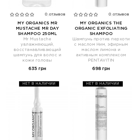
0 отзывов
0 отзывов
MY ORGANICS MR
MY ORGANICS THE
MUSTACHE MR DAY
ORGANIC EXFOLIATING
SHAMPOO 250ML
SHAMPOO
Mr Mustache
Шампунь против перхоти
увлажняющий,
с маслом Ним, эфирным
восстанавливающий
маслом лимона и
шампунь для волос и
активным комплексом
кожи головы
PENTAVITIN
635 грн
698 грн
НЕТ В НАЛИЧИИ
НЕТ В НАЛИЧИИ