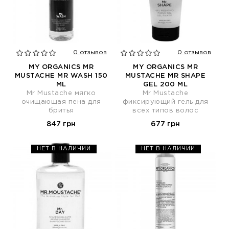
0 отзывов
0 отзывов
MY ORGANICS MR
MY ORGANICS MR
MUSTACHE MR WASH 150
MUSTACHE MR SHAPE
ML
GEL 200 ML
Mr Mustache мягко
Mr Mustache
очищающая пена для
фиксирующий гель для
бритья
всех типов волос
847 грн
677 грн
НЕТ В НАЛИЧИИ
НЕТ В НАЛИЧИИ