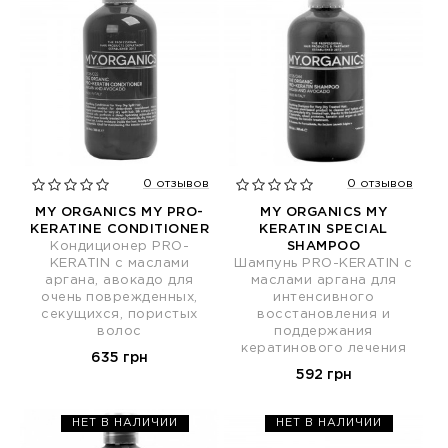
0 отзывов
0 отзывов
MY ORGANICS MY PRO-
MY ORGANICS MY
KERATINE CONDITIONER
KERATIN SPECIAL
Кондиционер PRO-
SHAMPOO
KERATIN с маслами
Шампунь PRO-KERATIN с
аргана, авокадо для
маслами аргана для
очень поврежденных,
интенсивного
секущихся, пористых
восстановления и
волос
поддержания
кератинового лечения
635 грн
592 грн
НЕТ В НАЛИЧИИ
НЕТ В НАЛИЧИИ