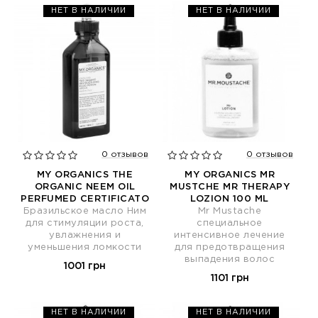
НЕТ В НАЛИЧИИ
НЕТ В НАЛИЧИИ
0 отзывов
0 отзывов
MY ORGANICS THE
MY ORGANICS MR
ORGANIC NEEM OIL
MUSTCHE MR THERAPY
PERFUMED CERTIFICATO
LOZION 100 ML
Бразильское масло Ним
Mr Mustache
для стимуляции роста,
специальное
увлажнения и
интенсивное лечение
уменьшения ломкости
для предотвращения
выпадения волос
1001 грн
1101 грн
НЕТ В НАЛИЧИИ
НЕТ В НАЛИЧИИ