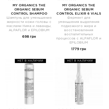
MY ORGANICS THE
MY ORGANICS THE
ORGANIC SEBUM
ORGANIC SEBUM
CONTROL SHAMPOO
CONTROL ELIXIR 6 VIALS
Шампунь для уменьшения
Фермент для
жирности кожи головы с
уменьшения выделения
маслами Нима и лаванды,
подкожного жира и
ALPAFLOR и EPILOBIUM
восстановления
воспалительных
698 грн
процессов с ALPAFLOR и
EPILOBIUM
1779 грн
НЕТ В НАЛИЧИИ
НЕТ В НАЛИЧИИ