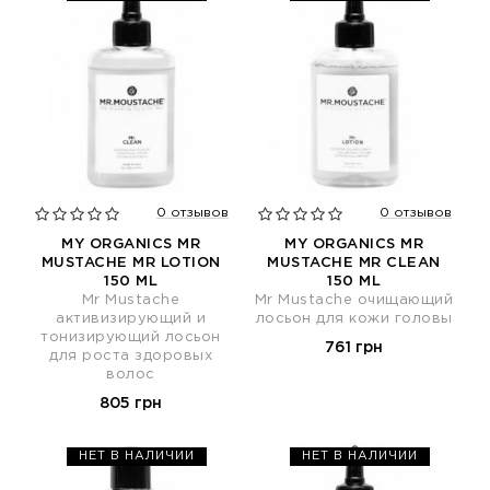
0 отзывов
0 отзывов
MY ORGANICS MR
MY ORGANICS MR
MUSTACHE MR LOTION
MUSTACHE MR CLEAN
150 ML
150 ML
Mr Mustache
Mr Mustache очищающий
активизирующий и
лосьон для кожи головы
тонизирующий лосьон
761 грн
для роста здоровых
волос
805 грн
НЕТ В НАЛИЧИИ
НЕТ В НАЛИЧИИ