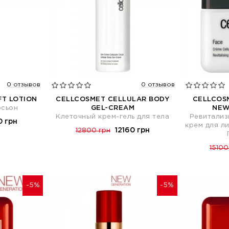
0 отзывов
0 отзывов
FT LOTION
CELLCOSMET CELLULAR BODY
CELLCOS
осьон
GEL-CREAM
NEW
Клеточный крем-гель для тела
Ревитали
0 грн
крем для л
12160 грн
12800 грн
15100
-5%
-5%