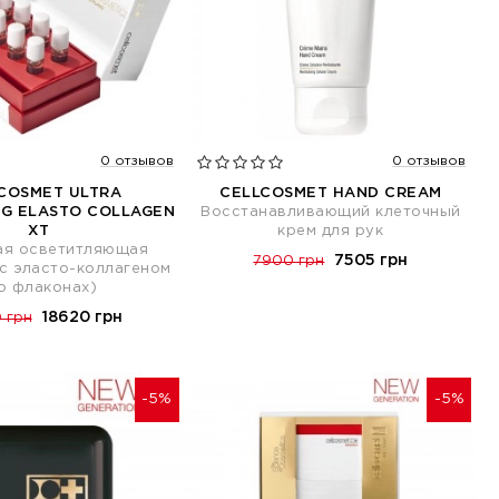
0 отзывов
0 отзывов
COSMET ULTRA
CELLCOSMET HAND CREAM
NG ELASTO COLLAGEN
Восстанавливающий клеточный
XT
крем для рук
ая осветитляющая
7505 грн
7900 грн
с эласто-коллагеном
о флаконах)
18620 грн
 грн
-5%
-5%