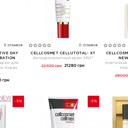
0 отзывов
0 отзывов
TIVE DAY
CELLCOSMET CELLUTOTAL- XT
CELLCOSM
RATION
Антицеллюлитный крем 360°
NEW
крем для
Клеточная
21280 грн
22400 грн
жи Новая
Нов
28000
0 грн
-5%
-5%