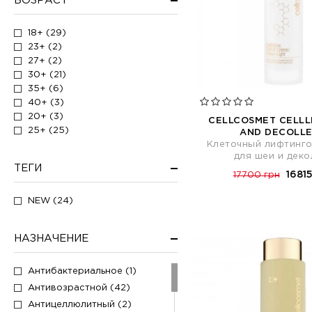
ВОЗРАСТ
Крем для лица (32)
Крем для похудения (1)
18+ (29)
Крем для рук (3)
23+ (2)
Крем для тела (7)
27+ (2)
Крем для умывания (3)
30+ (21)
35+ (6)
Крем для шеи и декольте (1)
40+ (3)
Крем лифтинг (3)
20+ (3)
CELLCOSMET CELLL
Крем от пигментации (1)
25+ (25)
AND DECOLL
Лосьон для лица (4)
Клеточный лифтинг
для шеи и деко
Маска для кожи вокруг глаз
(1)
ТЕГИ
16815
17700 грн
Маска для лица (9)
Маска для шеи и декольте (1)
NEW (24)
Молочко для тела (1)
Набор (10)
НАЗНАЧЕНИЕ
Осветляющая маска (1)
Осветляющий крем (1)
Антибактериальное (1)
Отшелушивающий крем (3)
Антивозрастной (42)
Пена для бритья (3)
Антицеллюлитный (2)