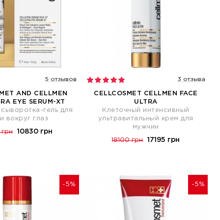
5 отзывов
3 отзыва
MET AND CELLMEN
CELLCOSMET CELLMEN FACE
RA EYE SERUM-XT
ULTRA
 сыворотка-гель для
Клеточный интенсивный
и вокруг глаз
ультравитальный крем для
мужчин
10830 грн
 грн
17195 грн
18100 грн
-5%
-5%