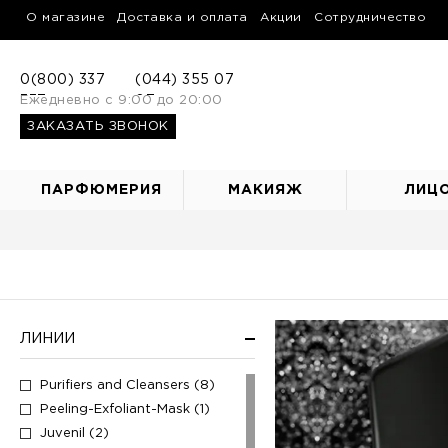
О магазине
Доставка и оплата
Акции
Сотрудничество
0(800) 337
(044) 355 07
337
Ежедневно с 9:00 до 20:00
07
ЗАКАЗАТЬ ЗВОНОК
ПАРФЮМЕРИЯ
МАКИЯЖ
ЛИЦ
ЛИНИИ
Purifiers and Cleansers (8)
Peeling-Exfoliant-Mask (1)
Juvenil (2)