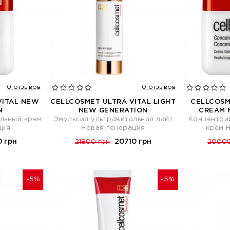
0 отзывов
0 отзывов
VITAL NEW
CELLCOSMET ULTRA VITAL LIGHT
CELLCOS
N
NEW GENERATION
CREAM 
льный крем
Эмульсия ультравитальная лайт
Концентри
ция
Новая генерация
крем 
0 грн
20710 грн
21800 грн
20000
-5%
-5%