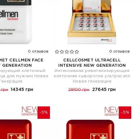
0 отзывов
0 отзывов
MET CELLMEN FACE
CELLCOSMET ULTRACELL
 GENERATION
INTENSIVE NEW GENERATION
зирующий клеточный
Интенсивная ревитализирующая
ица для мужчин Новая
клеточная сыворотка ультрасэлл
Генерация
Новая генерация
14345 грн
27645 грн
 грн
29100 грн
-5%
-5%