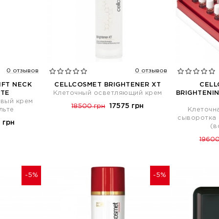
0 отзывов
0 отзывов
IFT NECK
CELLCOSMET BRIGHTENER XT
CELL
ETE
Клеточный осветляющий крем
BRIGHTENI
овый крем
17575 грн
18500 грн
льте
Клеточн
сыворотка 
 грн
(в
19600
-5%
-5%