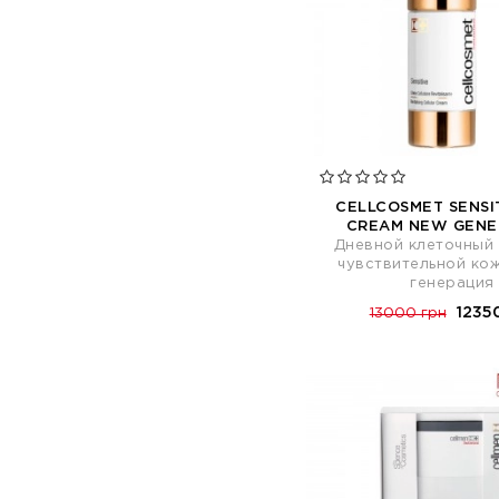
Себорегуляция (4)
Смягчение (15)
Сужение пор (11)
Тонизирование (26)
Увлажнение (67)
Укрепление (11)
Укрепление ногтей (2)
Успокоение (20)
CELLCOSMET SENSI
Эксфолиация (1)
CREAM NEW GENE
Дневной клеточный 
чувствительной ко
генерация
1235
13000 грн