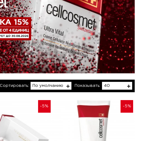
Сортировать:
Показывать:
По умолчанию
40
-5%
-5%