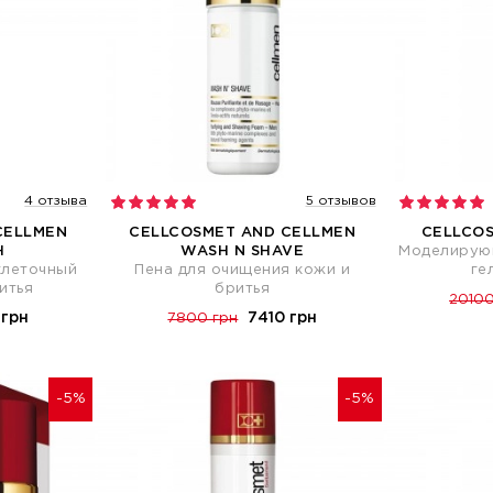
4 отзыва
5 отзывов
CELLMEN
CELLCOSMET AND CELLMEN
CELLCOS
H
WASH N SHAVE
Моделирую
клеточный
Пена для очищения кожи и
ге
итья
бритья
20100
 грн
7410 грн
7800 грн
-5%
-5%