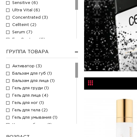
Sensitive (6)
Ultra Vital (6)
Concentrated (3)
Cellteint (2)
Serum (7)
Eye Contour (6)
Body and Hand Care (5)
ГРУППА ТОВАРА
Anticellulite Program (2)
Cellbust-XT (1)
Активатор (3)
Cellmen (16)
Бальзам для губ (1)
Mask (5)
Бальзам для лица (1)
Cellcosmet and Cellmen
Wellness Range (5)
Гель для груди (1)
Cellcosmet Set (7)
Гель для лица (4)
Гель для ног (1)
Гель для тела (2)
Гель для умывания (1)
Крем для бюста (1)
Крем для глаз (5)