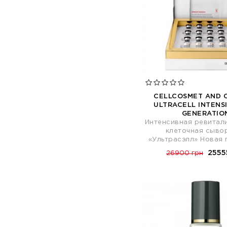
CELLCOSMET AND 
ULTRACELL INTENS
GENERATIO
Интенсивная ревита
клеточная сыво
«Ультрасэлл» Новая 
2555
26900 грн