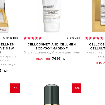
0 отзывов
3 отзыва
CELLMEN
CELLCOSMET AND CELLMEN
CELLCOS
IVE NEW
BODYGOMMAGE-XT
CELLULT
N
Отшелушивающий крем для тела
Клеточная
лизирующая
кож
7695 грн
8100 грн
ротка
11400
генерация
5 грн
-5%
-5%