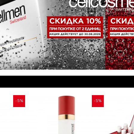
-5%
-5%