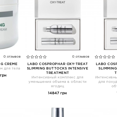
0 отзывов
0 отзывов
NG CREME
LABO COSPROPHAR OXY-TREAT
LABO COS
м для тела
SLIMMING BUTTOCKS INTENSIVE
SLIMMING
TREATMENT
 грн
Интенсивный комплекс для
Интенсивн
уменьшения объема в области
для поху
ягодиц
об
14847 грн