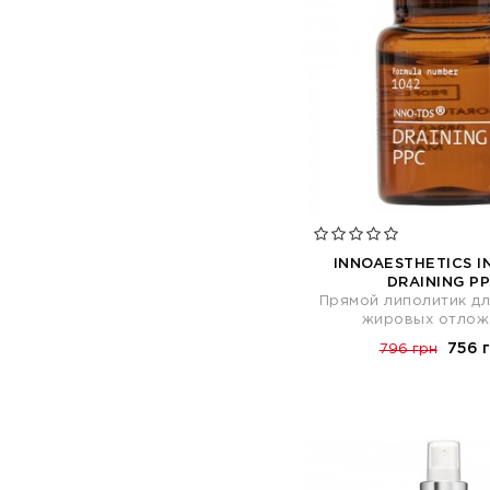
INNOAESTHETICS I
DRAINING P
Прямой липолитик дл
жировых отлож
756 
796 грн