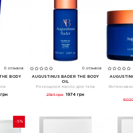
0 отзывов
0 отзывов
THE BODY
AUGUSTINUS BADER THE BODY
AUGUSTIN
OIL
ела
Роскошное масло для тела
Интенсивн
 грн
1974 грн
2194 грн
6020
-5%