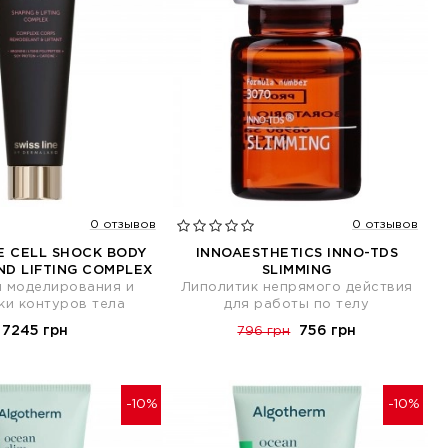
0 отзывов
0 отзывов
NE CELL SHOCK BODY
INNOAESTHETICS INNO-TDS
ND LIFTING COMPLEX
SLIMMING
я моделирования и
Липолитик непрямого действия
ки контуров тела
для работы по телу
7245 грн
756 грн
796 грн
-10%
-10%