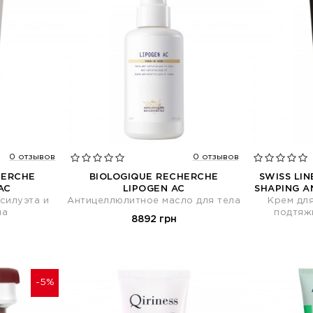
0 отзывов
0 отзывов
HERCHE
BIOLOGIQUE RECHERCHE
SWISS LI
AC
LIPOGEN AC
SHAPING A
силуэта и
Антицеллюлитное масло для тела
Крем дл
ла
подтяж
8892 грн
-5%