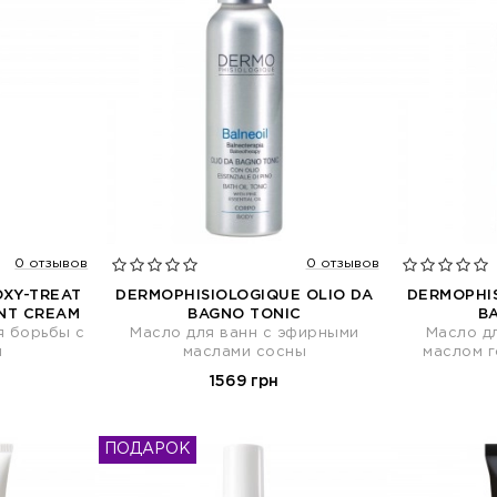
0 отзывов
0 отзывов
XY-TREAT
DERMOPHISIOLOGIQUE OLIO DA
DERMOPHIS
NT CREAM
BAGNO TONIC
B
я борьбы с
Масло для ванн с эфирными
Масло д
м
маслами сосны
маслом г
1569 грн
ПОДАРОК