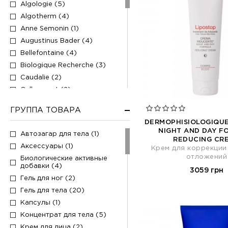
Algologie (5)
Algotherm (4)
Anne Semonin (1)
Augustinus Bader (4)
Bellefontaine (4)
Biologique Recherche (3)
Caudalie (2)
Cellcosmet (2)
Clarins (4)
ГРУППА ТОВАРА
Cosmedix (1)
DERMOPHISIOLOGIQUE
Crescina Labo Cosprophar
NIGHT AND DAY F
(6)
Автозагар для тела (1)
REDUCING CR
Davroe (1)
Аксессуары (1)
Крем для коррекци
отложений
Declare (1)
Биологические активные
добавки (4)
3059 грн
Derma Series (1)
Гель для ног (2)
Dermophisiologique (17)
Гель для тела (20)
DMK (1)
Капсулы (1)
Dr. Barbara Sturm (2)
Концентрат для тела (5)
Dr. Spiller (2)
Крем для лица (2)