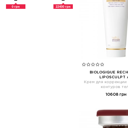
Смягчение (31)
0 грн
22400 грн
Сужение пор (2)
Тонизирование (27)
Увлажнение (77)
Удлинение (1)
Укрепление (42)
Успокоение (5)
Эксфолиация (8)
BIOLOGIQUE REC
LIPOSCULPT 
Крем для коррекции 
контуров те
10608 грн