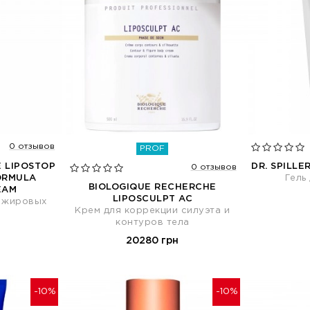
0 отзывов
PROF
 LIPOSTOP
DR. SPILLE
0 отзывов
ORMULA
Гель
BIOLOGIQUE RECHERCHE
EAM
LIPOSCULPT AC
и жировых
Крем для коррекции силуэта и
контуров тела
20280 грн
-10%
-10%