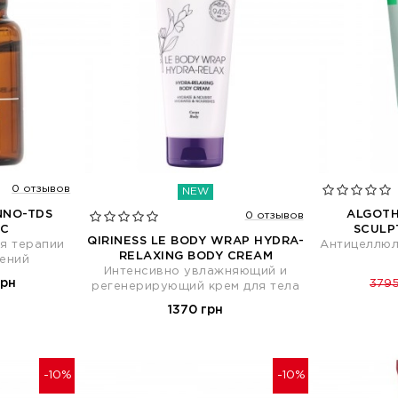
0 отзывов
NEW
NNO-TDS
ALGOTH
0 отзывов
PC
SCULP
QIRINESS LE BODY WRAP HYDRA-
я терапии
Антицеллюл
RELAXING BODY CREAM
ений
Интенсивно увлажняющий и
грн
3795
регенерирующий крем для тела
1370 грн
-10%
-10%