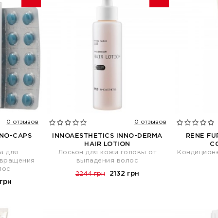
0 отзывов
0 отзывов
NNO-CAPS
INNOAESTHETICS INNO-DERMA
RENE FU
HAIR LOTION
C
а для
Лосьон для кожи головы от
Кондицион
твращения
выпадения волос
лос
2132 грн
2244 грн
грн