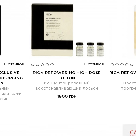
0 отзывов
0 отзывов
XCLUSIVE
RICA REPOWERING HIGH DOSE
RICA REPO
INFORCING
LOTION
ON
Концентрированный
Восс
ьный
восстанавливающий лосьон
прогр
 для кожи
1800 грн
жчин