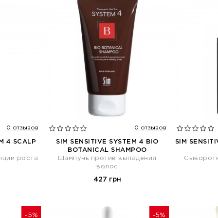
0 отзывов
0 отзывов
M 4 SCALP
SIM SENSITIVE SYSTEM 4 BIO
SIM SENSIT
BOTANICAL SHAMPOO
яции роста
Шампунь против выпадения
Сыворотк
волос
427 грн
-5%
-5%