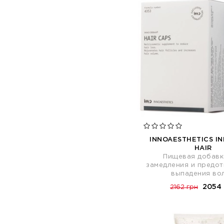
INNOAESTHETICS I
HAIR
Пищевая добавк
замедления и предо
выпадения во
2054 
2162 грн