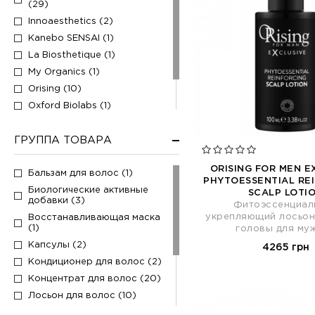
(29)
Innoaesthetics (2)
Kanebo SENSAI (1)
La Biosthetique (1)
My Organics (1)
Orising (10)
Oxford Biolabs (1)
Rene Furterer (6)
ГРУППА ТОВАРА
Rica (3)
Sim Sensitive (4)
ORISING FOR MEN E
Бальзам для волос (1)
PHYTOESSENTIAL RE
Биологические активные
SCALP LOTI
добавки (3)
Фитоэссенциал
укрепляющий лосьон
Восстанавливающая маска
(1)
головы для му
Капсулы (2)
4265 грн
Кондиционер для волос (2)
Концентрат для волос (20)
Лосьон для волос (10)
Миниатюра (1)