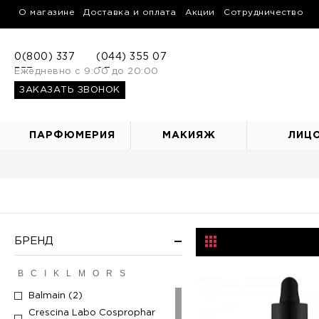
О магазине
Доставка и оплата
Акции
Сотрудничество
0(800) 337
(044) 355 07
337
Ежедневно с 9:00 до 20:00
07
ЗАКАЗАТЬ ЗВОНОК
ПАРФЮМЕРИЯ
МАКИЯЖ
ЛИЦ
БРЕНД
B
C
I
K
L
M
O
R
S
Balmain (2)
Crescina Labo Cosprophar