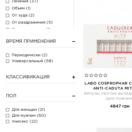
Лечение (37)
Объем (1)
От зуда (2)
От раздражения (5)
Отшелушивание (1)
Очищение (16)
ВРЕМЯ ПРИМЕНЕНИЯ
Питание (12)
Против воспалений (1)
Периодически (2)
Против выпадения (59)
Универсальный (58)
Против перхоти (1)
Разглаживание (1)
КЛАССИФИКАЦИЯ
Себорегуляция (6)
LABO COSPROPHAR 
Смягчение (2)
ANTI-CADUTA MI
Тонизирование (4)
Ампулы против выпад
ПОЛ
(для мужчин
Увлажнение (5)
4847 грн
Укрепление (7)
Для женщин (21)
Укрепление волос (32)
Для мужчин (60)
Успокоение (5)
Унисекс (22)