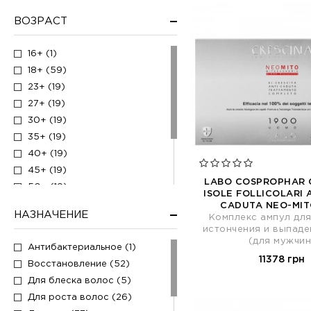
Набор (1)
ВОЗРАСТ
Пищевая добавка (3)
Сыворотка для волос (5)
16+ (1)
Тоник для волос (1)
18+ (59)
Шампунь (16)
23+ (19)
27+ (19)
30+ (19)
35+ (19)
40+ (19)
45+ (19)
LABO COSPROPHAR 
50+ (19)
ISOLE FOLLICOLARI 
55+ (19)
CADUTA NEO-MI
НАЗНАЧЕНИЕ
Комплекс ампул для
20+ (19)
истончения и выпаде
60+ (19)
(для мужчин
Антибактериальное (1)
25+ (20)
11378 грн
Восстановление (52)
Для блеска волос (5)
Для роста волос (26)