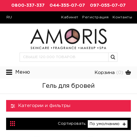
0800-337-337
044-355-07-07
097-055-07-07
RU
Кабинет
Регистрация
Контакты
Меню
Корзина
(0)
Гель для бровей
Категории и фильтры
Сортировать:
По умолчанию