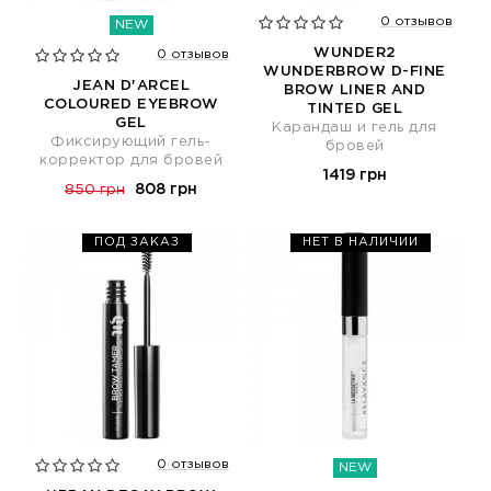
0 отзывов
NEW
WUNDER2
0 отзывов
WUNDERBROW D-FINE
JEAN D'ARCEL
BROW LINER AND
COLOURED EYEBROW
TINTED GEL
GEL
Карандаш и гель для
Фиксирующий гель-
бровей
корректор для бровей
1419 грн
808 грн
850 грн
ПОД ЗАКАЗ
НЕТ В НАЛИЧИИ
0 отзывов
NEW