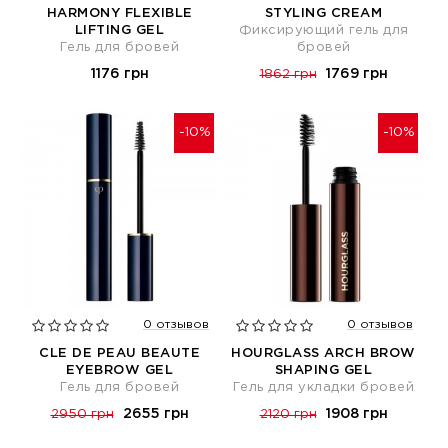
HARMONY FLEXIBLE
STYLING CREAM
LIFTING GEL
Фиксирующий гель для
Гель для бровей
бровей
1176 грн
1769 грн
1862 грн
-10%
-10%
0 отзывов
0 отзывов
CLE DE PEAU BEAUTE
HOURGLASS ARCH BROW
EYEBROW GEL
SHAPING GEL
Гель для бровей
Гель для укладки бровей
2655 грн
1908 грн
2950 грн
2120 грн