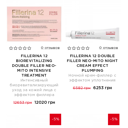
0 отзывов
0 отзывов
FILLERINA 12
FILLERINA 12 DOUBLE
BIOREVITALIZING
FILLER NEO-MITO NIGHT
DOUBLE FILLER NEO-
CREAM EFFECT
MITO INTENSIVE
PLUMPING
TREATMENT
Ночной крем-филлер с
Интенсивный
эффектом уплотнения
биоревитализирующий
6253 грн
6582 грн
уход за кожей лица с
эффектом филлера
12020 грн
12653 грн
-5%
-5%