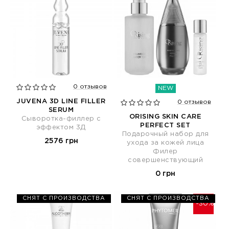
0 отзывов
NEW
JUVENA 3D LINE FILLER
0 отзывов
SERUM
ORISING SKIN CARE
Сыворотка-филлер с
PERFECT SET
эффектом 3Д
Подарочный набор для
2576 грн
ухода за кожей лица
Филер
совершенствующий
0 грн
СНЯТ С ПРОИЗВОДСТВА
СНЯТ С ПРОИЗВОДСТВА
-30%