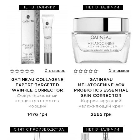
НЕТ В НАЛИЧИИ
НЕТ В НАЛИЧИИ
0 отзывов
0 отзывов
GATINEAU COLLAGENE
GATINEAU
EXPERT TARGETED
MELATOGENINE AOX
WRINKLE CORRECTOR
PROBIOTICS ESSENTIAL
Фокус-локальный
SKIN CORRECTOR
концентрат против
Корректирующий
морщин
увлажняющий крем
1476 грн
2665 грн
СНЯТ С ПРОИЗВОДСТВА
НЕТ В НАЛИЧИИ