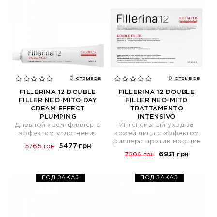
0 отзывов
0 отзывов
FILLERINA 12 DOUBLE
FILLERINA 12 DOUBLE
FILLER NEO-MITO DAY
FILLER NEO-MITO
CREAM EFFECT
TRATTAMENTO
PLUMPING
INTENSIVO
Дневной крем-филлер с
Интенсивный уход за
эффектом уплотнения
кожей лица с эффектом
филлера против морщин
5477 грн
5765 грн
6931 грн
7296 грн
ПОД ЗАКАЗ
ПОД ЗАКАЗ