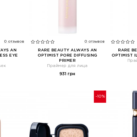
0 отзывов
0 отзывов
AYS AN
RARE BEAUTY ALWAYS AN
RARE B
ESS EYE
OPTIMIST PORE DIFFUSING
OPTIMIST 
PRIMER
Пра
век
Праймер для лица
931 грн
-10%