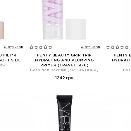
0 отзывов
0 отзывов
 FILT'R
FENTY BEAUTY GRIP TRIP
FENTY 
SOFT SILK
HYDRATING AND PLUMPING
HYDRATI
ияж
PRIMER (TRAVEL SIZE)
База под макияж (МИНИАТЮРА)
Баз
1242 грн