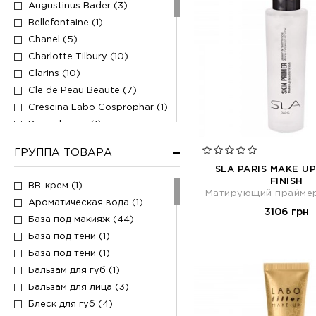
Augustinus Bader (3)
Bellefontaine (1)
Chanel (5)
Charlotte Tilbury (10)
Clarins (10)
Cle de Peau Beaute (7)
Crescina Labo Cosprophar (1)
Dermalogica (1)
Dermophisiologique (1)
ГРУППА ТОВАРА
Dr. Barbara Sturm (1)
SLA PARIS MAKE U
Elemis (2)
FINISH
BB-крем (1)
Ellis Faas (3)
Матирующий праймер
Ароматическая вода (1)
Erborian (3)
3106 грн
База под макияж (44)
Faith (2)
База под тени (1)
Fenty Beauty (6)
База под тени (1)
Fillerina (1)
Бальзам для губ (1)
Forlle'd (1)
Бальзам для лица (3)
Gatineau (1)
Блеск для губ (4)
Hourglass (4)