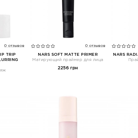
0 отзывов
0 отзывов
IP TRIP
NARS SOFT MATTE PRIMER
NARS RADI
LURRING
Матирующий праймер для лица
Пра
2256 грн
ияж