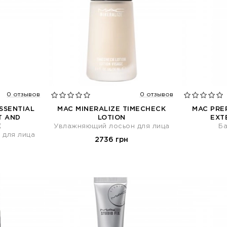
0 отзывов
0 отзывов
ESSENTIAL
MAC MINERALIZE TIMECHECK
MAC PREP
T AND
LOTION
EXT
E
Увлажняющий лосьон для лица
Ба
 для лица
2736 грн