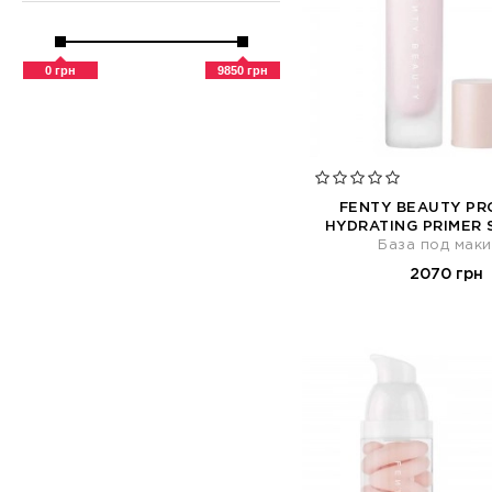
Сужение пор (25)
Тонизирование (3)
Тонирование (4)
0 грн
9850 грн
Увлажнение (102)
Удлинение (1)
Укрепление (1)
Успокоение (8)
Фиксация (6)
FENTY BEAUTY PRO
HYDRATING PRIMER 
База под мак
2070 грн