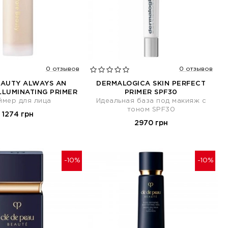
0 отзывов
0 отзывов
EAUTY ALWAYS AN
DERMALOGICA SKIN PERFECT
ILLUMINATING PRIMER
PRIMER SPF30
ймер для лица
Идеальная база под макияж с
тоном SPF30
1274 грн
2970 грн
-10%
-10%