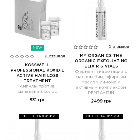
0 отзывов
NEW
MY ORGANICS THE
0 отзывов
ORGANIC EXFOLIATING
KOSSWELL
ELIXIR 6 VIALS
PROFESSIONAL KOXIDIL
Фермент гидротация с
ACTIVE HAIR LOSS
маслом Ним, эфирным
TREATMENT
маслом лимона и
Ампулы против
активным комплексом
выпадения волос
PENTAVITIN
831 грн
2499 грн
НЕТ В НАЛИЧИИ
НЕТ В НАЛИЧИИ