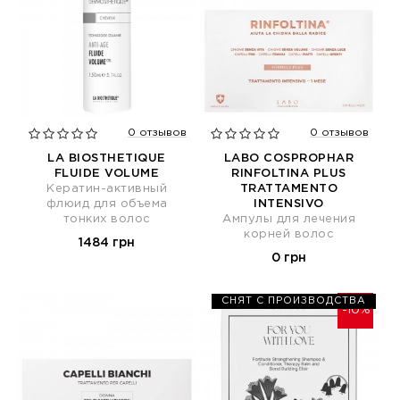
0 отзывов
0 отзывов
LA BIOSTHETIQUE
LABO COSPROPHAR
FLUIDE VOLUME
RINFOLTINA PLUS
Кератин-активный
TRATTAMENTO
флюид для объема
INTENSIVO
тонких волос
Ампулы для лечения
корней волос
1484 грн
0 грн
СНЯТ С ПРОИЗВОДСТВА
-10%