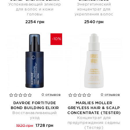
Успокаивающий эликсир
Энергетический
для волос и кожи
концентрат для
головы
укрепления волос
2254 грн
2540 грн
-10%
0 отзывов
0 отзывов
DAVROE FORTITUDE
MARLIES MOLLER
BOND BUILDING ELIXIR
GREYLESS HAIR & SCALP
Восстанавливающий
CONCENTRATE (TESTER)
уход
Концентрат для
предупреждения седины
1728 грн
1920 грн
(Тестер)