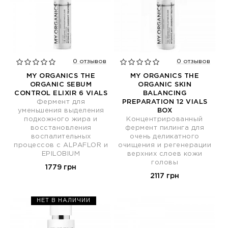
0 отзывов
0 отзывов
MY ORGANICS THE
MY ORGANICS THE
ORGANIC SEBUM
ORGANIC SKIN
CONTROL ELIXIR 6 VIALS
BALANCING
Фермент для
PREPARATION 12 VIALS
уменьшения выделения
BOX
подкожного жира и
Концентрированный
восстановления
фермент пилинга для
воспалительных
очень деликатного
процессов с ALPAFLOR и
очищения и регенерации
EPILOBIUM
верхних слоев кожи
головы
1779 грн
2117 грн
НЕТ В НАЛИЧИИ