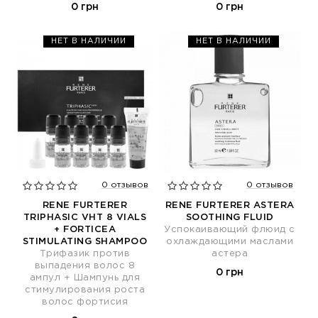
0 грн
0 грн
НЕТ В НАЛИЧИИ
НЕТ В НАЛИЧИИ
0 отзывов
0 отзывов
RENE FURTERER
RENE FURTERER ASTERA
TRIPHASIC VHT 8 VIALS
SOOTHING FLUID
+ FORTICEA
Успокаивающий флюид с
STIMULATING SHAMPOO
охлаждающими маслами
Трифазик против
астера
выпадения волос 8
0 грн
ампул + Шампунь для
стимулирования роста
волос фортисия