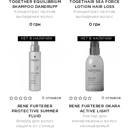
TOGETHER EQUILIBRIUM
TOGETHAIR SEA FORCE
SHAMPOO DANDRUFF
LOTION HAIR LOSS
Концентрат против
Концентрат против
выпадения волос
выпадения волос
0 грн
0 грн
НЕТ В НАЛИЧИИ
НЕТ В НАЛИЧИИ
0 отзывов
0 отзывов
RENE FURTERER
RENE FURTERER OKARA
PROTECTIVE SUMMER
ACTIVE LIGHT
FLUID
Нектар для
Флюид для волос
мелированных волос
защита от солнца
несмываемый