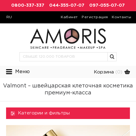
0800-337-337
044-355-07-07
097-055-07-07
RU
Кабинет
Регистрация
Контакты
Меню
Корзина
(0)
Valmont – швейцарская клеточная косметика
премиум-класса
Категории и фильтры