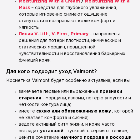
Moisturizing With a Cream
/
Moisturizing With a
Mask
– средства для глубокого увлажнения,
которые мгновенно снимают ощущение
стянутости и возвращают коже комфорт и
мягкость.
Линии V-Lift
,
V-Firm
,
Primary
– направлены
решения для потери плотности, мимических и
статических морщин, повышенной
чувствительности и восстановления барьерных
функций кожи.
Для кого подходит уход Valmont?
Косметика Valmont будет особенно актуальна, если вы:
замечаете первые или выраженные
признаки
старения
- морщины, изломы, потерю упругости и
четкости контура лица;
имеете
сухую или обезвоженную кожу
, которой
не хватает комфорта и сияния;
ведете активный ритм жизни, и кожа часто
выглядит
уставшей
, тусклой, с серым оттенком;
цените сочетание
научного подхода и роскоши