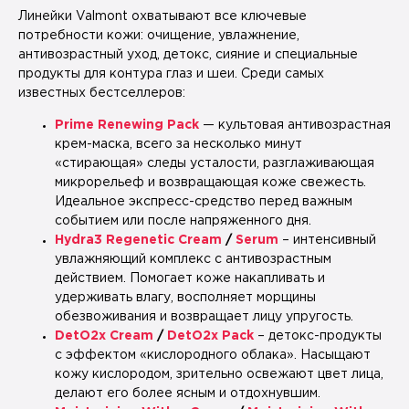
Линейки Valmont охватывают все ключевые
потребности кожи: очищение, увлажнение,
антивозрастный уход, детокс, сияние и специальные
продукты для контура глаз и шеи. Среди самых
известных бестселлеров:
Prime Renewing Pack
— культовая антивозрастная
крем-маска, всего за несколько минут
«стирающая» следы усталости, разглаживающая
микрорельеф и возвращающая коже свежесть.
Идеальное экспресс-средство перед важным
событием или после напряженного дня.
Hydra3 Regenetic Cream
/
Serum
– интенсивный
увлажняющий комплекс с антивозрастным
действием. Помогает коже накапливать и
удерживать влагу, восполняет морщины
обезвоживания и возвращает лицу упругость.
DetO2x Cream
/
DetO2x Pack
– детокс-продукты
с эффектом «кислородного облака». Насыщают
кожу кислородом, зрительно освежают цвет лица,
делают его более ясным и отдохнувшим.