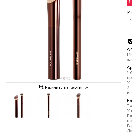
6
К
Об
Ми
за
Ср
1-
пр
Ук
Нажмите на картинку
2-
из
На
То
Ун
Во
по
Га
До