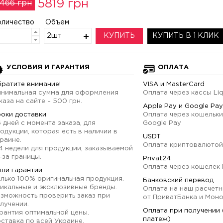
5819 грн
466 грн
оличество
Объем
2шт
КУПИТЬ
КУПИТЬ В 1 КЛИК
УСЛОВИЯ И ГАРАНТИЯ
ОПЛАТА
ратите внимание!
VISA и MasterCard
нимальная сумма для оформления
Оплата через кассы Li
каза на сайте – 500 грн.
Apple Pay и Google Pay
оки доставки
Оплата через кошельки
6 дней с момента заказа, для
Google Pay
одукции, которая есть в наличии в
USDT
раине.
Оплата криптовалютой
4 недели для продукции, заказываемой
-за границы.
Privat24
Оплата через кошелек 
ши гарантии
лько 100% оригинальная продукция.
Банковский перевод
икальные и эксклюзивные бренды.
Оплата на наш расчетн
зможность проверить заказ при
от ПриватБанка и Мон
лучении.
Оплата при получении
рантия оптимальной цены.
платеж)
ставка по всей Украине.