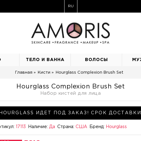
RU
О
ТЕЛО И ВАННА
ВОЛОСЫ
МУ
Главная
Кисти
Hourglass Complexion Brush Set
Hourglass Complexion Brush Set
Набор кистей для лица
HOURGLASS ИДЕТ ПОД ЗАКАЗ! СРОК ДОСТАВКИ
тикул:
17113
Наличие:
Да
Страна:
США
Бренд:
Hourglass