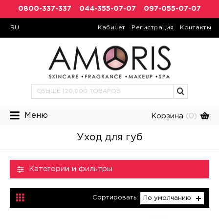
0800-337-337
044-355-07-07
097-055-07-07
RU
Кабинет
Регистрация
Контакты
Меню
Корзина
(0)
Уход для губ
Категории и фильтры
Сортировать:
По умолчанию