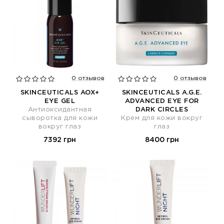
0 отзывов
0 отзывов
SKINCEUTICALS AOX+
SKINCEUTICALS A.G.E.
EYE GEL
ADVANCED EYE FOR
Антиоксидантная
DARK CIRCLES
сыворотка для кожи
Крем для кожи вокруг
вокруг глаз
глаз
7392 грн
8400 грн