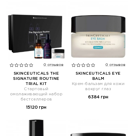
0 отзывов
0 отзывов
SKINCEUTICALS THE
SKINCEUTICALS EYE
SIGNATURE ROUTINE
BALM
TRIAL KIT
Крем-бальзам для кожи
Стартовый
вокруг глаз
омолаживающий набор
6384 грн
бестселлеров
15120 грн