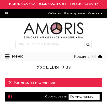
0800-337-337
044-355-07-07
097-055-07-07
RU
Кабинет
Регистрация
Контакты
Меню
Корзина
(0)
Уход для глаз
Категории и фильтры
Сортировать:
По умолчанию