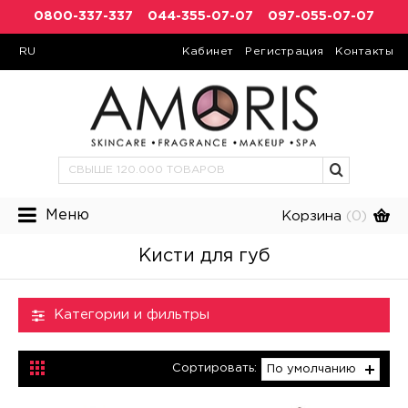
0800-337-337
044-355-07-07
097-055-07-07
RU
Кабинет
Регистрация
Контакты
Меню
Корзина
(0)
Кисти для губ
Категории и фильтры
Сортировать:
По умолчанию