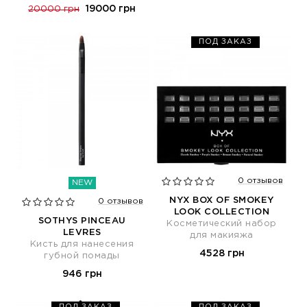
19000 грн
20000 грн
ПОД ЗАКАЗ
0 отзывов
NEW
NYX BOX OF SMOKEY
0 отзывов
LOOK COLLECTION
SOTHYS PINCEAU
Косметический набор
LEVRES
для макияжа
Кисть для нанесения
4528 грн
губной помады
946 грн