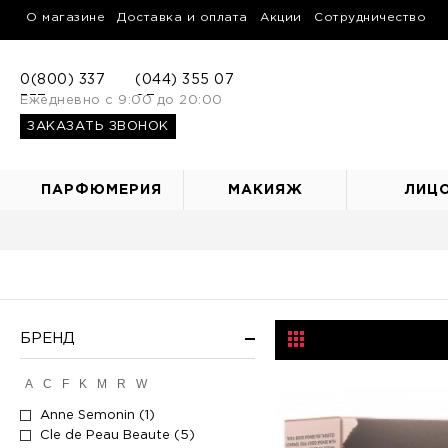
О магазине
Доставка и оплата
Акции
Сотрудничество
0(800) 337
(044) 355 07
337
Ежедневно с 9:00 до 20:00
07
ЗАКАЗАТЬ ЗВОНОК
ПАРФЮМЕРИЯ
МАКИЯЖ
ЛИЦ
БРЕНД
A
C
F
K
M
R
W
Anne Semonin (1)
Cle de Peau Beaute (5)