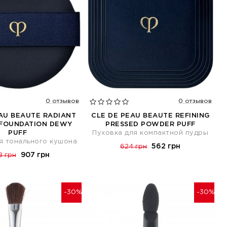
0 отзывов
0 отзывов
AU BEAUTE RADIANT
CLE DE PEAU BEAUTE REFINING
 FOUNDATION DEWY
PRESSED POWDER PUFF
PUFF
Пуховка для компактной пудры
я тонального кушона
562 грн
624 грн
907 грн
8 грн
-30%
-30%