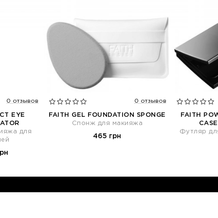
0 отзывов
0 отзывов
CT EYE
FAITH GEL FOUNDATION SPONGE
FAITH PO
CATOR
Спонж для макияжа
CASE
ияжа для
Футляр дл
465 грн
ней
грн