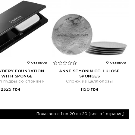
0 отзывов
0 отзывов
WDERY FOUNDATION
ANNE SEMONIN CELLULOSE
 WITH SPONGE
SPONGES
я пудры со спонжем
Спонж из целлюлозы
2325 грн
1150 грн
Показано с 1 по 20 из 20 (всего 1 страниц)