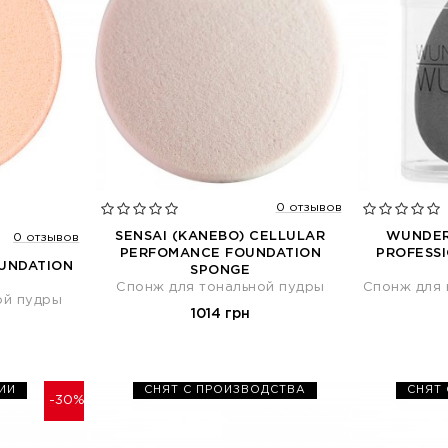
0 отзывов
SENSAI (KANEBO) CELLULAR
WUNDER
0 отзывов
PERFOMANCE FOUNDATION
PROFESS
OUNDATION
SPONGE
Спонж для тональной пудры
Спонж для 
ой пудры
1014 грн
ИИ
СНЯТ С ПРОИЗВОДСТВА
СНЯТ
-30%