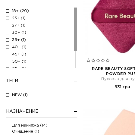
18+ (20)
23+ (1)
27+ (1)
30+ (1)
35+ (1)
40+ (1)
45+ (1)
50+ (1)
RARE BEAUTY SOF
55+ (1)
POWDER PU
20+ (1)
Пуховка для п
ТЕГИ
60+ (1)
931 грн
25+ (1)
NEW (1)
НАЗНАЧЕНИЕ
Для макияжа (14)
Очищение (1)