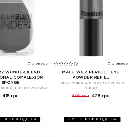
0 отзывов
0 отзывов
2 WUNDERBLEND
MALU WILZ PERFECT EYE
IONAL COMPLEXION
POWDER REFILL
SPONGE
Тени-пудра для век (сменный
нанесения косметики
блок)
415 грн
426 грн
608 грн
 С ПРОИЗВОДСТВА
СНЯТ С ПРОИЗВОДСТВА