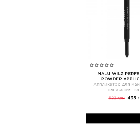
MALU WILZ PERFE
POWDER APPLI
Аппликатор для мак
нанесения те
435 
622 грн