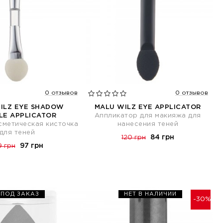
0 отзывов
0 отзывов
ILZ EYE SHADOW
MALU WILZ EYE APPLICATOR
LE APPLICATOR
Аппликатор для макияжа для
сметическая кисточка
нанесения теней
для теней
84 грн
120 грн
97 грн
9 грн
ПОД ЗАКАЗ
НЕТ В НАЛИЧИИ
-30%