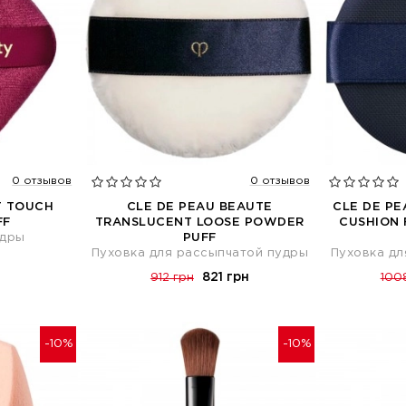
0 отзывов
0 отзывов
T TOUCH
CLE DE PEAU BEAUTE
CLE DE PE
FF
TRANSLUCENT LOOSE POWDER
CUSHION
удры
PUFF
Пуховка для рассыпчатой пудры
Пуховка дл
821 грн
912 грн
100
-10%
-10%