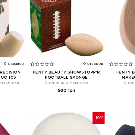
0 отзывов
0 отзывов
PRECISION
FENTY BEAUTY SHOWSTOPP’R
FENTY B
UO 105
FOOTBALL SPONGE
MAKE
 макияжа
Спонж для макияжа
Спон
920 грн
-10%