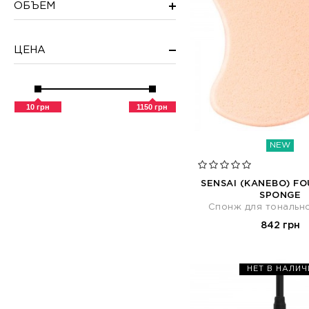
ОБЪЕМ
ЦЕНА
10 грн
1150 грн
NEW
SENSAI (KANEBO) F
SPONGE
Спонж для тональн
842 грн
НЕТ В НАЛИЧ