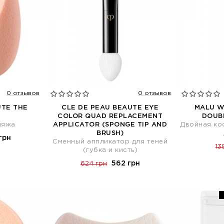
0 отзывов
0 отзывов
UTE THE
CLE DE PEAU BEAUTE EYE
MALU W
COLOR QUAD REPLACEMENT
DOUB
ияжа
APPLICATOR (SPONGE TIP AND
Двойная ко
BRUSH)
грн
Сменный аппликатор для теней
13
(губка и кисть)
562 грн
624 грн