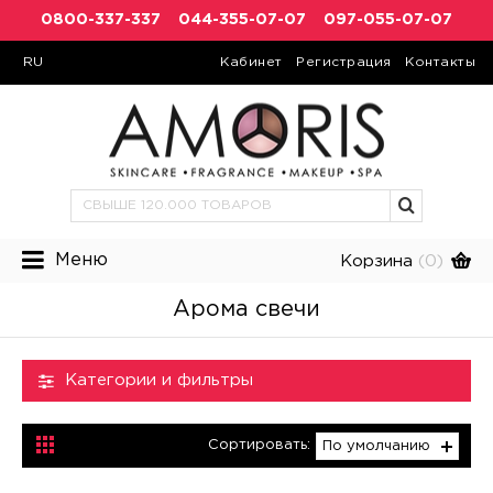
0800-337-337
044-355-07-07
097-055-07-07
RU
Кабинет
Регистрация
Контакты
Меню
Корзина
(0)
Арома свечи
Категории и фильтры
Сортировать:
По умолчанию