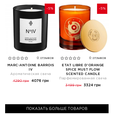
-5%
-5%
0 отзывов
0 отзывов
MARC-ANTOINE BARROIS
ETAT LIBRE D'ORANGE
IV
SPICE MUST FLOW
Ароматическая свеча
SCENTED CANDLE
Парфюмированная свеча
4076 грн
4290 грн
3324 грн
3499 грн
ПОКАЗАТЬ БОЛЬШЕ ТОВАРОВ