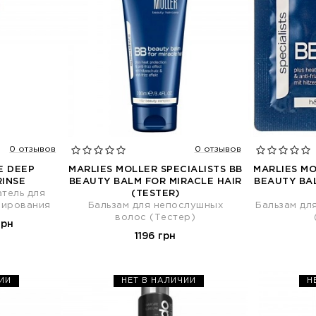
0 отзывов
0 отзывов
E DEEP
MARLIES MOLLER SPECIALISTS BB
MARLIES MO
RINSE
BEAUTY BALM FOR MIRACLE HAIR
BEAUTY BAL
тель для
(TESTER)
нирования
Бальзам для непослушных
Бальзам дл
волос (Тестер)
грн
1196 грн
ИИ
НЕТ В НАЛИЧИИ
Н