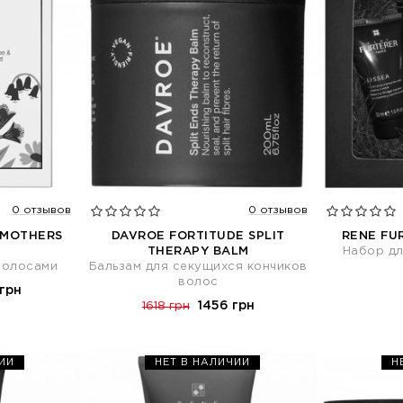
0 отзывов
0 отзывов
 MOTHERS
DAVROE FORTITUDE SPLIT
RENE FU
THERAPY BALM
Набор дл
волосами
Бальзам для секущихся кончиков
волос
грн
1456 грн
1618 грн
ИИ
НЕТ В НАЛИЧИИ
Н