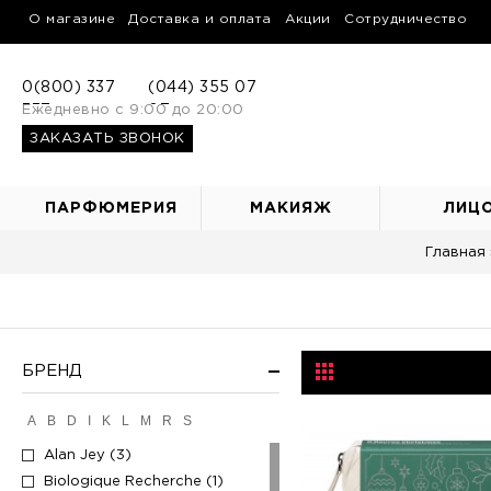
О магазине
Доставка и оплата
Акции
Сотрудничество
0(800) 337
(044) 355 07
337
Ежедневно с 9:00 до 20:00
07
ЗАКАЗАТЬ ЗВОНОК
ПАРФЮМЕРИЯ
МАКИЯЖ
ЛИЦ
Главная
БРЕНД
A
B
D
I
K
L
M
R
S
Alan Jey (3)
Biologique Recherche (1)