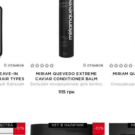
0 отзывов
0 отзывов
LEAVE–IN
MIRIAM QUEVEDO EXTREME
MIRIAM Q
HAIR TYPES
CAVIAR CONDITIONER BALM
ый бальзам
Бальзам-кондиционер для волос
Очищающий
1115 грн
ОДСТВА
НЕТ В НАЛИЧИИ
Н
-10%
-10%