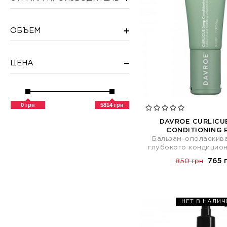
ОБЪЕМ
ЦЕНА
0 грн
5814 грн
DAVROE CURLICU
CONDITIONING 
Бальзам-ополаскива
глубокого кондицио
765 
850 грн
НЕТ В НАЛИЧ