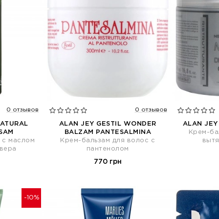
0 отзывов
0 отзывов
NATURAL
ALAN JEY GESTIL WONDER
ALAN JEY
SAM
BALZAM PANTESALMINA
Крем-ба
 с маслом
Крем-бальзам для волос с
вытя
вера
пантенолом
770 грн
-10%