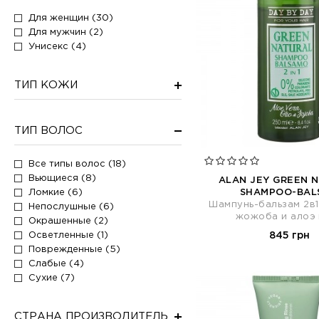
Против выпадения (1)
Для женщин (30)
Против перхоти (1)
Для мужчин (2)
Разглаживание (10)
Унисекс (4)
Разделение (2)
Себорегуляция (2)
ТИП КОЖИ
Смягчение (8)
Термозащита (3)
Тонизирование (1)
ТИП ВОЛОС
Тонирование (1)
Увлажнение (22)
Все типы волос (18)
Вьющиеся (8)
Укладка (1)
ALAN JEY GREEN 
Ломкие (6)
SHAMPOO-BAL
Укрепление (1)
Шампунь-бальзам 2в1
Непослушные (6)
Укрепление волос (4)
жожоба и алоэ 
Окрашенные (2)
Успокоение (2)
Осветленные (1)
845 грн
Поврежденные (5)
Слабые (4)
Сухие (7)
СТРАНА ПРОИЗВОДИТЕЛЬ