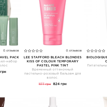
0 отзывов
0 отзывов
AVEL PACK
LEE STAFFORD BLEACH BLONDES
BIOLOGIQU
вел-набор
KISS OF COLOUR TEMPORARY
олос
PASTEL PINK TINT
Питательны
Временный оттеночный
 грн
пастельно-розовый бальзам для
волос.
824 грн
1177 грн