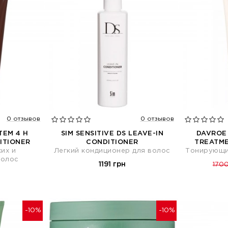
0 отзывов
0 отзывов
TEM 4 H
SIM SENSITIVE DS LEAVE-IN
DAVROE
ITIONER
CONDITIONER
TREATME
хих и
Легкий кондиционер для волос
Тонирующи
волос
1191 грн
1700
-10%
-10%