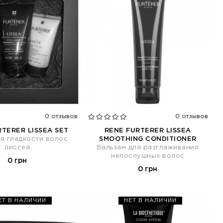
0 отзывов
0 отзывов
RTERER LISSEA SET
RENE FURTERER LISSEA
я гладкости волос
SMOOTHING CONDITIONER
лиссея
Бальзам для разглаживания
непослушных волос
0 грн
0 грн
ЕТ В НАЛИЧИИ
НЕТ В НАЛИЧИИ