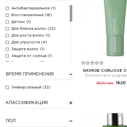
Антибактериальное (1)
Восстановление (16)
Детокс (1)
Для блеска волос (22)
Для роста волос (1)
Для упругости (4)
Защита волос (1)
Защита от солнца (1)
Защита цвета (2)
Лечение (1)
DAVROE CURLICUE C
ВРЕМЯ ПРИМЕНЕНИЯ
Бальзам для кудряв
Объем (2)
1620
1800 грн
Окрашивание (2)
Универсальный (32)
От зуда (1)
От раздражения (1)
КЛАССИФИКАЦИЯ
От сечения волос (3)
Отшелушивание (1)
Очищение (5)
ПОЛ
Питание (20)