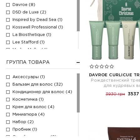
Davroe (8)
DSD de Luxe (2)
Inspired by Dead Sea (1)
Kosswell Professional (1)
La Biosthetique (1)
Lee Stafford (1)
Marlies Moller (4)
Miriamquevedo (2)
ГРУППА ТОВАРА
Rene Furterer (5)
Sim Sensitive (3)
DAVROE CURLICUE TR
Аксессуары (1)
Рождественский тре
Бальзам для волос (32)
для кудрявых в
Кондиционер для волос (4)
3537
3930 грн
Косметичка (1)
Крем для волос (4)
Миниатюра (4)
Набор (2)
Пробник (1)
Спрей для волос (2)