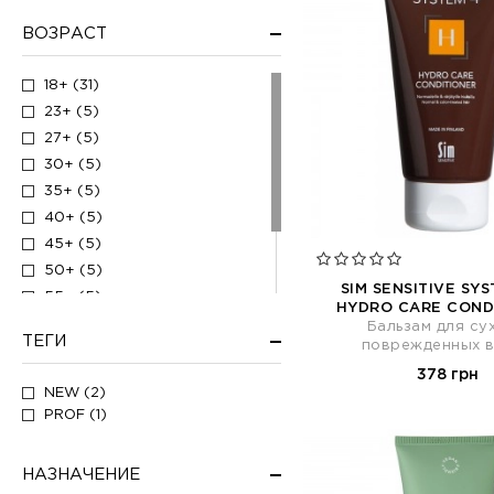
Тестер (1)
ВОЗРАСТ
Тоник для волос (1)
Шампунь (4)
18+ (31)
Шампунь-кондиционер (1)
23+ (5)
Эликсир для волос (2)
27+ (5)
30+ (5)
35+ (5)
40+ (5)
45+ (5)
50+ (5)
SIM SENSITIVE SYS
55+ (5)
HYDRO CARE COND
20+ (5)
Бальзам для су
ТЕГИ
поврежденных 
60+ (5)
378 грн
25+ (5)
NEW (2)
PROF (1)
НАЗНАЧЕНИЕ