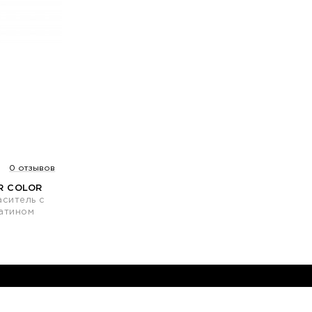
0 отзывов
R COLOR
ситель с
атином