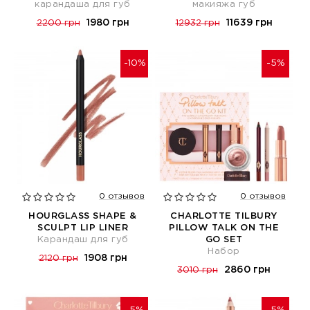
карандаша для губ
макияжа губ
1980 грн
11639 грн
2200 грн
12932 грн
-10%
-5%
0 отзывов
0 отзывов
HOURGLASS SHAPE &
CHARLOTTE TILBURY
SCULPT LIP LINER
PILLOW TALK ON THE
Карандаш для губ
GO SET
Набор
1908 грн
2120 грн
2860 грн
3010 грн