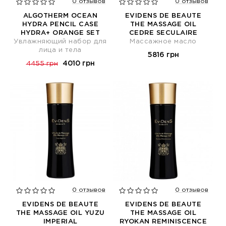
0 отзывов
0 отзывов
ALGOTHERM OCEAN
EVIDENS DE BEAUTE
HYDRA PENCIL CASE
THE MASSAGE OIL
HYDRA+ ORANGE SET
CEDRE SECULAIRE
Увлажняющий набор для
Массажное масло
лица и тела
5816 грн
4010 грн
4455 грн
0 отзывов
0 отзывов
EVIDENS DE BEAUTE
EVIDENS DE BEAUTE
THE MASSAGE OIL YUZU
THE MASSAGE OIL
IMPERIAL
RYOKAN REMINISCENCE