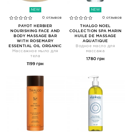
NEW
NEW
0 отзывов
0 отзывов
PAYOT HERBIER
THALGO NOEL
NOURISHING FACE AND
COLLECTION SPA MARIN
BODY MASSAGE BAR
HUILE DE MASSAGE
WITH ROSEMARY
AQUATIQUE
ESSENTIAL OIL ORGANIC
Водное масло для
Массажное мыло для
массажа
тела
1780 грн
1199 грн