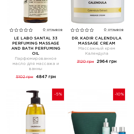
0 отзывов
0 отзывов
LE LABO SANTAL 33
DR. KADIR CALENDULA
PERFUMING MASSAGE
MASSAGE CREAM
AND BATH PERFUMING
Массажный крем
OIL
Календула
Парфюмированное
2964 грн
3120 грн
масло для массажа и
ванны
4847 грн
5102 грн
-5%
-10%