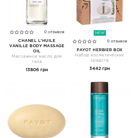
0 отзывов
NEW
CHANEL L'HUILE
0 отзывов
VANILLE BODY MASSAGE
PAYOT HERBIER BOX
OIL
Набор косметических
Массажное масло для
средств
тела
3442 грн
13806 грн