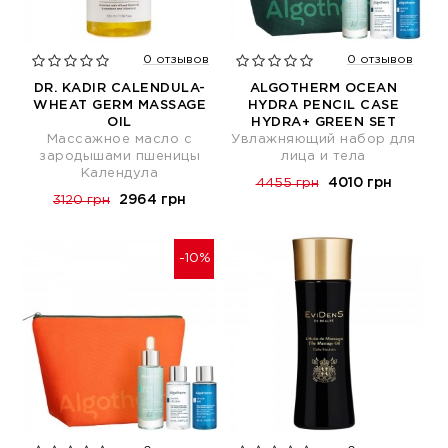
0 отзывов
0 отзывов
DR. KADIR CALENDULA-
ALGOTHERM OCEAN
WHEAT GERM MASSAGE
HYDRA PENCIL CASE
OIL
HYDRA+ GREEN SET
Массажное масло с
Увлажняющий набор для
зародышами пшеницы
лица и тела
Календула
4010 грн
4455 грн
2964 грн
3120 грн
-10%