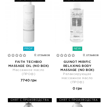
PROF
NEW
0 отзывов
0 отзывов
FAITH TECHBIO
GUINOT MIRIFIC
MASSAGE OIL (NO BOX)
RELAXING BODY
Массажное масло
MASSAGE (NO BOX)
(ПРОФ)
Релаксирующее
массажное масло
7740 грн
(ПРОФ)
0 грн
СНЯТ С ПРОИЗВОДСТВА
СНЯТ С ПРОИЗВОДСТВА