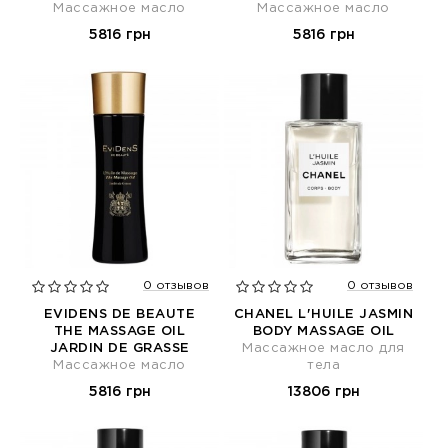
Массажное масло
Массажное масло
5816 грн
5816 грн
0 отзывов
0 отзывов
EVIDENS DE BEAUTE
CHANEL L'HUILE JASMIN
THE MASSAGE OIL
BODY MASSAGE OIL
JARDIN DE GRASSE
Массажное масло для
Массажное масло
тела
5816 грн
13806 грн