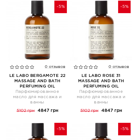
-5%
-5%
0 отзывов
0 отзывов
LE LABO BERGAMOTE 22
LE LABO ROSE 31
MASSAGE AND BATH
MASSAGE AND BATH
PERFUMING OIL
PERFUMING OIL
Парфюмированное
Парфюмированное
масло для массажа и
масло для массажа и
ванны
ванны
4847 грн
4847 грн
5102 грн
5102 грн
-5%
-5%