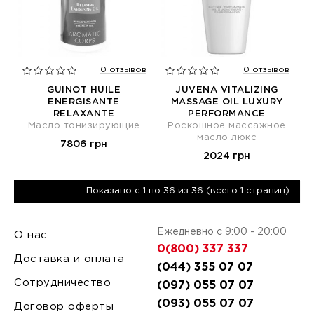
0 отзывов
0 отзывов
GUINOT HUILE
JUVENA VITALIZING
ENERGISANTE
MASSAGE OIL LUXURY
RELAXANTE
PERFORMANCE
Масло тонизирующие
Роскошное массажное
масло люкс
7806 грн
2024 грн
Показано с 1 по 36 из 36 (всего 1 страниц)
Ежедневно с 9:00 - 20:00
О нас
0(800) 337 337
Доставка и оплата
(044) 355 07 07
Сотрудничество
(097) 055 07 07
(093) 055 07 07
Договор оферты