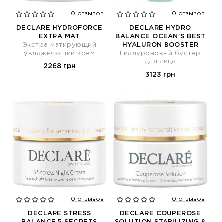
0 отзывов
0 отзывов
DECLARE HYDROFORCE
DECLARE HYDRO
EXTRA MAT
BALANCE OCEAN'S BEST
Экстра матирующий
HYALURON BOOSTER
увлажняющий крем
Гиалуроновый бустер
для лица
2268 грн
3123 грн
0 отзывов
0 отзывов
DECLARE STRESS
DECLARE COUPEROSE
BALANCE 5 SECRETS
SOLUTION STABILIZING &