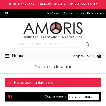
0800-337-337
044-355-07-07
097-055-07-07
RU
Кабинет
Регистрация
Контакты
Меню
Корзина
(0)
Declare - Декларе
Категории и фильтры
Сортировать:
По умолчанию