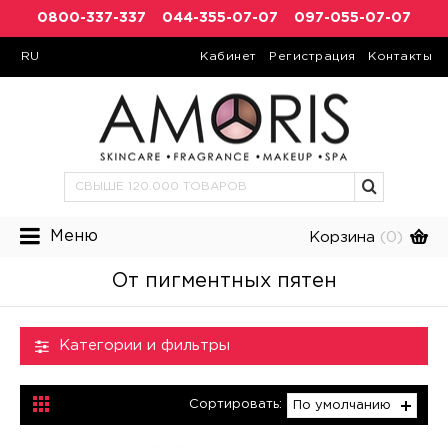
0800-337-337
044-355-07-07
097-055-07-07
RU
Кабинет
Регистрация
Контакты
Меню
Корзина
(0)
От пигментных пятен
Категории и фильтры
Сортировать:
По умолчанию