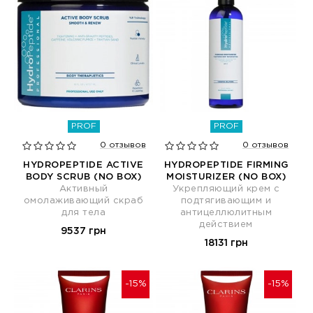
PROF
PROF
0 отзывов
0 отзывов
HYDROPEPTIDE ACTIVE
HYDROPEPTIDE FIRMING
BODY SCRUB (NO BOX)
MOISTURIZER (NO BOX)
Активный
Укрепляющий крем с
омолаживающий скраб
подтягивающим и
для тела
антицеллюлитным
действием
9537 грн
18131 грн
-15%
-15%