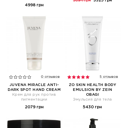
3325 грн
3694 грн
4998 грн
0 отзывов
5 отзывов
JUVENA MIRACLE ANTI-
ZO SKIN HEALTH BODY
DARK SPOT HAND CREAM
EMULSION BY ZEIN
Крем для рук против
OBAGI
пигментации
Эмульсия для тела
2079 грн
5430 грн