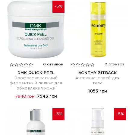
-5%
0 отзывов
0 отзывов
DMK QUICK PEEL
ACNEMY ZITBACK
Профессиональный
Антиакне-спрей для
ферментный пилинг для
тела
обновления кожи
1053 грн
7543 грн
7940 грн
-5%
-5%