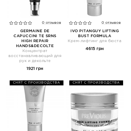
0 отзывов
0 отзывов
GERMAINE DE
IVO PITANGUY LIFTING
CAPUCCINI TE SRNS
BUST FORMULA
HIGH REPAIR
Крем-лифтинг для бюста
HANDS&DECOLTE
4615 грн
Концентрат
восстанавливающий для
рук и декольте
1921 грн
СНЯТ С ПРОИЗВОДСТВА
СНЯТ С ПРОИЗВОДСТВА