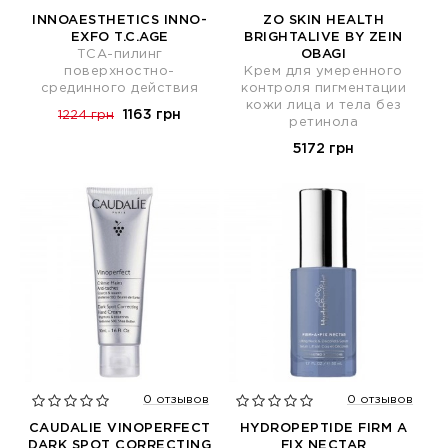
INNOAESTHETICS INNO-
ZO SKIN HEALTH
EXFO T.C.AGE
BRIGHTALIVE BY ZEIN
ТСА-пилинг
OBAGI
поверхностно-
Крем для умеренного
срединного действия
контроля пигментации
кожи лица и тела без
1163 грн
1224 грн
ретинола
5172 грн
0 отзывов
0 отзывов
CAUDALIE VINOPERFECT
HYDROPEPTIDE FIRM A
DARK SPOT CORRECTING
FIX NECTAR