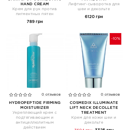
HAND CREAM
Лифтинг-сыворотка для
Крем для рук против
шеи и декольте
пигментных пятен
6120 грн
789 грн
-10%
0 отзывов
0 отзывов
HYDROPEPTIDE FIRMING
COSMEDIX ILLUMINATE
MOISTURIZER
LIFT NECK DECOLLETE
Укрепляющий крем с
TREATMENT
подтягивающим и
Крем для кожи шеи и
антицеллюлитным
декольте
действием