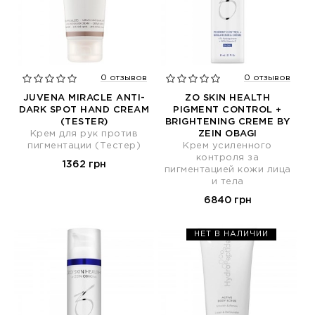
0 отзывов
0 отзывов
JUVENA MIRACLE ANTI-
ZO SKIN HEALTH
DARK SPOT HAND CREAM
PIGMENT CONTROL +
(TESTER)
BRIGHTENING CREME BY
Крем для рук против
ZEIN OBAGI
пигментации (Тестер)
Крем усиленного
контроля за
1362 грн
пигментацией кожи лица
и тела
6840 грн
НЕТ В НАЛИЧИИ