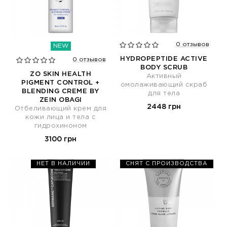
0 отзывов
NEW
HYDROPEPTIDE ACTIVE
0 отзывов
BODY SCRUB
ZO SKIN HEALTH
Активный
PIGMENT CONTROL +
омолаживающий скраб
BLENDING CREME BY
для тела
ZEIN OBAGI
2448 грн
Отбеливающий крем для
кожи лица и тела с
гидрохиноном
3100 грн
НЕТ В НАЛИЧИИ
СНЯТ С ПРОИЗВОДСТВА