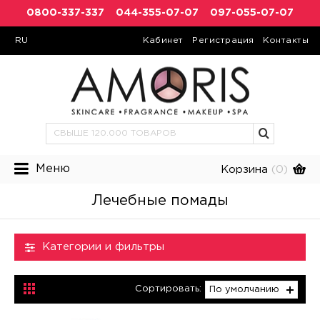
0800-337-337
044-355-07-07
097-055-07-07
RU
Кабинет
Регистрация
Контакты
Меню
Корзина
(0)
Лечебные помады
Категории и фильтры
Сортировать:
По умолчанию