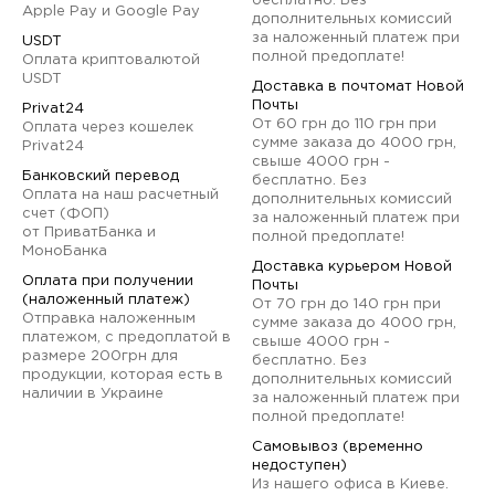
бесплатно. Без
Apple Pay и Google Pay
дополнительных комиссий
за наложенный платеж при
USDT
полной предоплате!
Оплата криптовалютой
USDT
Доставка в почтомат Новой
Почты
Privat24
От 60 грн до 110 грн при
Оплата через кошелек
сумме заказа до 4000 грн,
Privat24
свыше 4000 грн -
Банковский перевод
бесплатно. Без
Оплата на наш расчетный
дополнительных комиссий
счет (ФОП)
за наложенный платеж при
от ПриватБанка и
полной предоплате!
МоноБанка
Доставка курьером Новой
Оплата при получении
Почты
(наложенный платеж)
От 70 грн до 140 грн при
Отправка наложенным
сумме заказа до 4000 грн,
платежом, с предоплатой в
свыше 4000 грн -
размере 200грн для
бесплатно. Без
продукции, которая есть в
дополнительных комиссий
наличии в Украине
за наложенный платеж при
полной предоплате!
Самовывоз (временно
недоступен)
Из нашего офиса в Киеве.