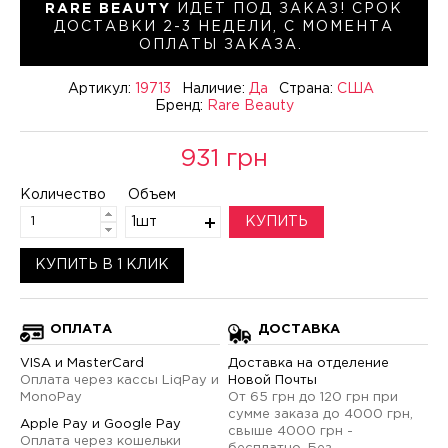
RARE BEAUTY
ИДЕТ ПОД ЗАКАЗ! СРОК
ДОСТАВКИ 2-3 НЕДЕЛИ, С МОМЕНТА
ОПЛАТЫ ЗАКАЗА.
Артикул:
19713
Наличие:
Да
Страна:
США
Бренд:
Rare Beauty
931 грн
Количество
Объем
1шт
КУПИТЬ
КУПИТЬ В 1 КЛИК
ОПЛАТА
ДОСТАВКА
VISA и MasterCard
Доставка на отделение
Оплата через кассы LiqPay и
Новой Почты
MonoPay
От 65 грн до 120 грн при
сумме заказа до 4000 грн,
Apple Pay и Google Pay
свыше 4000 грн -
Оплата через кошельки