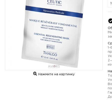
Об
Ми
за
Ср
1-
пр
Ук
2-
из
На
Нажмите на картинку
То
Ун
Во
по
Га
До