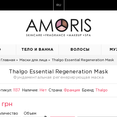
RU
О
ТЕЛО И ВАННА
ВОЛОСЫ
МУ
Главная
Маски для лица
Thalgo Essential Regeneration Mask
Thalgo Essential Regeneration Mask
Фундаментальная регенерирующая маска
тикул:
1137
Наличие:
Нет
Страна:
Франция
Бренд:
Thalgo
 грн
оличество
Объем