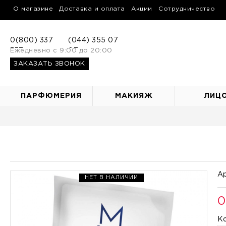
О магазине
Доставка и оплата
Акции
Сотрудничество
0(800) 337
(044) 355 07
337
Ежедневно с 9:00 до 20:00
07
ЗАКАЗАТЬ ЗВОНОК
ПАРФЮМЕРИЯ
МАКИЯЖ
ЛИЦ
Ар
НЕТ В НАЛИЧИИ
0
К