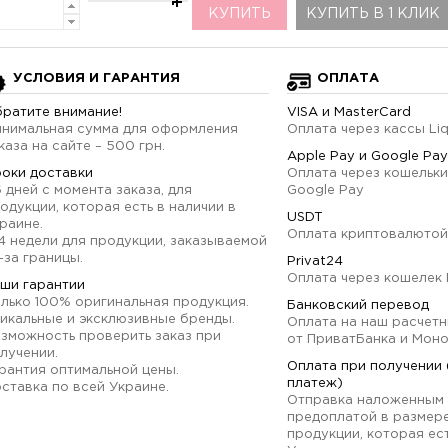
КУПИТЬ
КУПИТЬ В 1 КЛИК
УСЛОВИЯ И ГАРАНТИЯ
ОПЛАТА
ратите внимание!
VISA и MasterCard
нимальная сумма для оформления
Оплата через кассы Li
каза на сайте – 500 грн.
Apple Pay и Google Pay
оки доставки
Оплата через кошельки
6 дней с момента заказа, для
Google Pay
одукции, которая есть в наличии в
USDT
раине.
Оплата криптовалютой
4 недели для продукции, заказываемой
-за границы.
Privat24
Оплата через кошелек 
ши гарантии
лько 100% оригинальная продукция.
Банковский перевод
икальные и эксклюзивные бренды.
Оплата на наш расчетн
зможность проверить заказ при
от ПриватБанка и Мон
лучении.
Оплата при получении
рантия оптимальной цены.
платеж)
ставка по всей Украине.
Отправка наложенным 
предоплатой в размер
продукции, которая ест