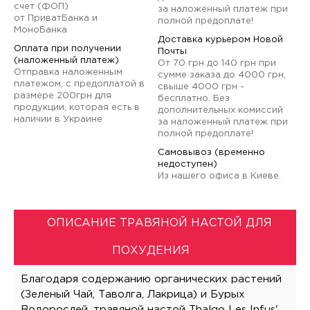
счет (ФОП)
за наложенный платеж при
от ПриватБанка и
полной предоплате!
МоноБанка
Доставка курьером Новой
Оплата при получении
Почты
(наложенный платеж)
От 70 грн до 140 грн при
Отправка наложенным
сумме заказа до 4000 грн,
платежом, с предоплатой в
свыше 4000 грн -
размере 200грн для
бесплатно. Без
продукции, которая есть в
дополнительных комиссий
наличии в Украине
за наложенный платеж при
полной предоплате!
Самовывоз (временно
недоступен)
Из нашего офиса в Киеве.
ОПИСАНИЕ ТРАВЯНОЙ НАСТОЙ ДЛЯ
ПОХУДЕНИЯ
Благодаря содержанию органических растений
(Зеленый Чай, Таволга, Лакрица) и Бурых
Водорослей, травяной настой Thalgo Les Infus'