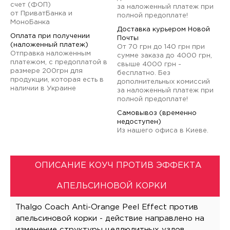
счет (ФОП)
за наложенный платеж при
от ПриватБанка и
полной предоплате!
МоноБанка
Доставка курьером Новой
Оплата при получении
Почты
(наложенный платеж)
От 70 грн до 140 грн при
Отправка наложенным
сумме заказа до 4000 грн,
платежом, с предоплатой в
свыше 4000 грн -
размере 200грн для
бесплатно. Без
продукции, которая есть в
дополнительных комиссий
наличии в Украине
за наложенный платеж при
полной предоплате!
Самовывоз (временно
недоступен)
Из нашего офиса в Киеве.
ОПИСАНИЕ КОУЧ ПРОТИВ ЭФФЕКТА
АПЕЛЬСИНОВОЙ КОРКИ
Thalgo Coach Anti-Orange Peel Effect против
апельсиновой корки - действие направлено на
изменение структуры целлюлитных узлов.