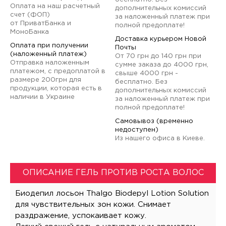
Оплата на наш расчетный
дополнительных комиссий
счет (ФОП)
за наложенный платеж при
от ПриватБанка и
полной предоплате!
МоноБанка
Доставка курьером Новой
Оплата при получении
Почты
(наложенный платеж)
От 70 грн до 140 грн при
Отправка наложенным
сумме заказа до 4000 грн,
платежом, с предоплатой в
свыше 4000 грн -
размере 200грн для
бесплатно. Без
продукции, которая есть в
дополнительных комиссий
наличии в Украине
за наложенный платеж при
полной предоплате!
Самовывоз (временно
недоступен)
Из нашего офиса в Киеве.
ОПИСАНИЕ ГЕЛЬ ПРОТИВ РОСТА ВОЛОС
Биодепил лосьон Thalgo Biodepyl Lotion Solution
для чувствительных зон кожи. Снимает
раздражение, успокаивает кожу.