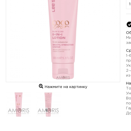
Об
Ми
за
Ср
1-
пр
Ук
2-
из
На
Нажмите на картинку
То
Ун
Во
по
Га
До