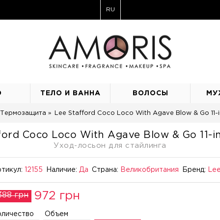
RU
О
ТЕЛО И ВАННА
ВОЛОСЫ
МУ
Термозащита
Lee Stafford Coco Loco With Agave Blow & Go 11-i
ford Coco Loco With Agave Blow & Go 11-in
Уход-лосьон для стайлинга
тикул:
12155
Наличие:
Да
Страна:
Великобритания
Бренд:
Lee
972 грн
388 грн
оличество
Объем