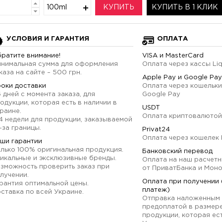
100ml
КУПИТЬ
КУПИТЬ В 1 КЛИК
УСЛОВИЯ И ГАРАНТИЯ
ОПЛАТА
ратите внимание!
VISA и MasterCard
нимальная сумма для оформления
Оплата через кассы Li
каза на сайте – 500 грн.
Apple Pay и Google Pay
оки доставки
Оплата через кошельки
6 дней с момента заказа, для
Google Pay
одукции, которая есть в наличии в
USDT
раине.
Оплата криптовалютой
4 недели для продукции, заказываемой
-за границы.
Privat24
Оплата через кошелек 
ши гарантии
лько 100% оригинальная продукция.
Банковский перевод
икальные и эксклюзивные бренды.
Оплата на наш расчетн
зможность проверить заказ при
от ПриватБанка и Мон
лучении.
Оплата при получении
рантия оптимальной цены.
платеж)
ставка по всей Украине.
Отправка наложенным 
предоплатой в размер
продукции, которая ест