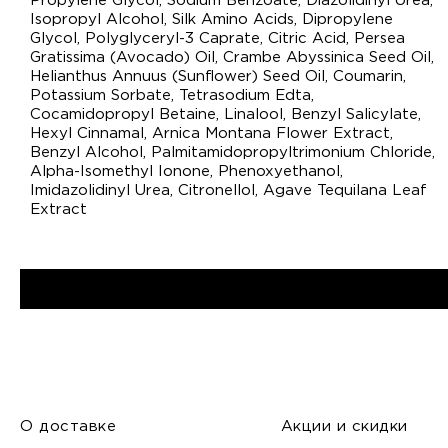
Propylene Glycol, Sodium Benzoate, Diazolidinyl Urea,
Isopropyl Alcohol, Silk Amino Acids, Dipropylene
Glycol, Polyglyceryl-3 Caprate, Citric Acid, Persea
Gratissima (Avocado) Oil, Crambe Abyssinica Seed Oil,
Helianthus Annuus (Sunflower) Seed Oil, Coumarin,
Potassium Sorbate, Tetrasodium Edta,
Cocamidopropyl Betaine, Linalool, Benzyl Salicylate,
Hexyl Cinnamal, Arnica Montana Flower Extract,
Benzyl Alcohol, Palmitamidopropyltrimonium Chloride,
Alpha-Isomethyl Ionone, Phenoxyethanol,
Imidazolidinyl Urea, Citronellol, Agave Tequilana Leaf
Extract
О доставке
Акции и скидки