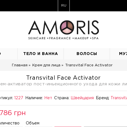
RU
О
ТЕЛО И ВАННА
ВОЛОСЫ
МУ
Главная
Крем для лица
Transvital Face Activator
Transvital Face Activator
ем-активатор пост-иньекционного ухода для кожи л
тикул:
1227
Наличие:
Нет
Страна:
Швейцария
Бренд:
Transvit
786 грн
оличество
Объем