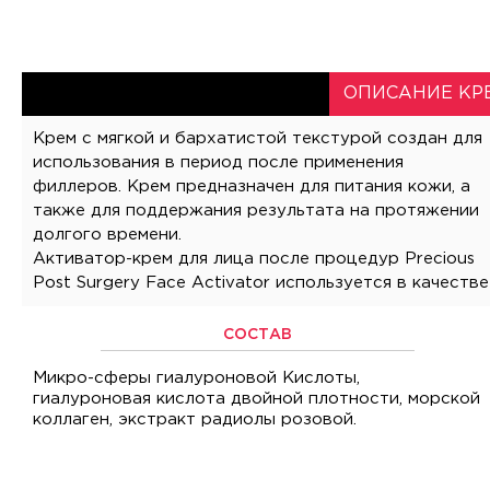
ОПИСАНИЕ КР
Крем с мягкой и бархатистой текстурой создан для
использования в период после применения
филлеров. Крем предназначен для питания кожи, а
также для поддержания результата на протяжении
долгого времени.
Активатор-крем для лица после процедур Precious
розовая. В комплексе они эффективно питают кожу,
Post Surgery Face Activator используется в качестве
СОСТАВ
Микро-сферы гиалуроновой Кислоты,
гиалуроновая кислота двойной плотности, морской
коллаген, экстракт радиолы розовой.