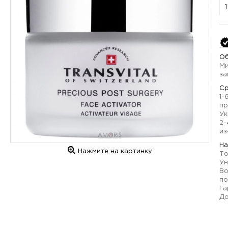
Об
Ми
за
Ср
1-
пр
Ук
2-
из
На
Нажмите на картинку
То
Ун
Во
по
Га
До