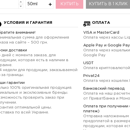
50ml
КУПИТЬ
КУПИТЬ В 1 КЛИК
УСЛОВИЯ И ГАРАНТИЯ
ОПЛАТА
ратите внимание!
VISA и MasterCard
нимальная сумма для оформления
Оплата через кассы Li
каза на сайте – 500 грн.
Apple Pay и Google Pay
оки доставки
Оплата через кошельки
6 дней с момента заказа, для
Google Pay
одукции, которая есть в наличии в
USDT
раине.
Оплата криптовалютой
4 недели для продукции, заказываемой
-за границы.
Privat24
Оплата через кошелек 
ши гарантии
лько 100% оригинальная продукция.
Банковский перевод
икальные и эксклюзивные бренды.
Оплата на наш расчетн
зможность проверить заказ при
от ПриватБанка и Мон
лучении.
Оплата при получении
рантия оптимальной цены.
платеж)
ставка по всей Украине.
Отправка наложенным 
предоплатой в размер
продукции, которая ест