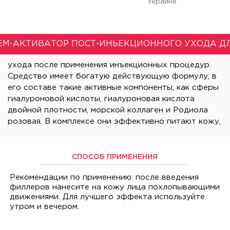
Украине
ЕМ-АКТИВАТОР ПОСТ-ИНЬЕКЦИОННОГО УХОДА Д
ухода после применения инъекционных процедур.
глубоко проникая в ткани, тем самым поддерживая
Средство имеет богатую действующую формулу, в
его составе такие активные компоненты, как сферы
гиалуроновой кислоты, гиалуроновая кислота
двойной плотности, морской коллаген и Родиола
СПОСОБ ПРИМЕНЕНИЯ
Рекомендации по применению: после введения
филлеров нанесите на кожу лица похлопывающими
движениями. Для лучшего эффекта используйте
утром и вечером.