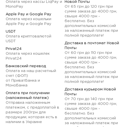
Оплата через кассы LiqPay и
Новой Почты
MonoPay
От 65 грн до 120 грн при
сумме заказа до 4000 грн,
Apple Pay и Google Pay
свыше 4000 грн -
Оплата через кошельки
бесплатно. Без
Apple Pay и Google Pay
дополнительных комиссий
за наложенный платеж при
USDT
полной предоплате!
Оплата криптовалютой
USDT
Доставка в почтомат Новой
Почты
Privat24
От 60 грн до 110 грн при
Оплата через кошелек
сумме заказа до 4000 грн,
Privat24
свыше 4000 грн -
Банковский перевод
бесплатно. Без
Оплата на наш расчетный
дополнительных комиссий
счет (ФОП)
за наложенный платеж при
от ПриватБанка и
полной предоплате!
МоноБанка
Доставка курьером Новой
Оплата при получении
Почты
(наложенный платеж)
От 70 грн до 140 грн при
Отправка наложенным
сумме заказа до 4000 грн,
платежом, с предоплатой в
свыше 4000 грн -
размере 200грн для
бесплатно. Без
продукции, которая есть в
дополнительных комиссий
наличии в Украине
за наложенный платеж при