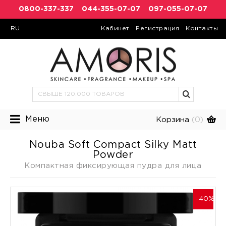
0800-337-337
044-355-07-07
097-055-07-07
RU
Кабинет
Регистрация
Контакты
Меню
Корзина
(0)
Nouba Soft Compact Silky Matt
Powder
Компактная фиксирующая пудра для лица
-40%