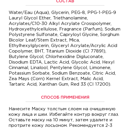
СОСТАВ
Water/Eau (Aqua), Glycerin, PEG-8, PPG-1-PEG-9
Lauryl Glycol Ether, Triethanolamine,
Acrylates/C10-30 Alkyl Acrylate Crosspolymer,
Hydroxyethylcellulose, Fragrance (Parfum), Sodium
Polystyrene Sulfonate, Capryloyl Glycine, Sorghum
Bicolor Leaf/Stem Extract, Mica,
Ethylhexylglycerin, Glyceryl Acrylate/Acrylic Acid
Copolymer, BHT, Titanium Dioxide (CI 77891),
Butylene Glycol, Chlorhexidine Digluconate,
Disodium EDTA, Lactic Acid, Glycolic Acid, Hexyl
Cinnamal, Linalool, Pentylene Glycol, Limonene,
Potassium Sorbate, Sodium Benzoate, Citric Acid,
Zea Mays (Corn) Kernel Extract, Malic Acid,
Tartaric Acid, Xanthan Gum, Red 33 (CI 17200).
СПОСОБ ПРИМЕНЕНИЯ
Нанесите Маску толстым слоем на очищенную
кожу лица и шеи. Избегайте контур вокруг глаз.
Оставьте маску на 10 минут, затем удалите и
протрите кожу лосьоном. Рекомендуется 2-3