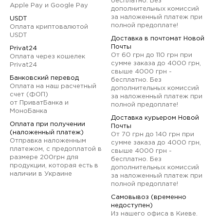
бесплатно. Без
Apple Pay и Google Pay
дополнительных комиссий
за наложенный платеж при
USDT
полной предоплате!
Оплата криптовалютой
USDT
Доставка в почтомат Новой
Почты
Privat24
От 60 грн до 110 грн при
Оплата через кошелек
сумме заказа до 4000 грн,
Privat24
свыше 4000 грн -
Банковский перевод
бесплатно. Без
Оплата на наш расчетный
дополнительных комиссий
счет (ФОП)
за наложенный платеж при
от ПриватБанка и
полной предоплате!
МоноБанка
Доставка курьером Новой
Оплата при получении
Почты
(наложенный платеж)
От 70 грн до 140 грн при
Отправка наложенным
сумме заказа до 4000 грн,
платежом, с предоплатой в
свыше 4000 грн -
размере 200грн для
бесплатно. Без
продукции, которая есть в
дополнительных комиссий
наличии в Украине
за наложенный платеж при
полной предоплате!
Самовывоз (временно
недоступен)
Из нашего офиса в Киеве.