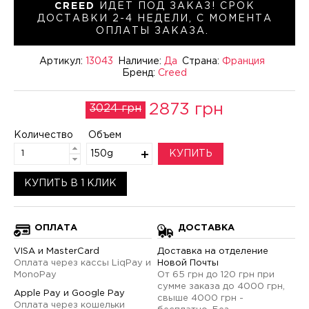
CREED
ИДЕТ ПОД ЗАКАЗ! СРОК
ДОСТАВКИ 2-4 НЕДЕЛИ, С МОМЕНТА
ОПЛАТЫ ЗАКАЗА.
Артикул:
13043
Наличие:
Да
Страна:
Франция
Бренд:
Creed
2873 грн
3024 грн
Количество
Объем
150g
КУПИТЬ
КУПИТЬ В 1 КЛИК
ОПЛАТА
ДОСТАВКА
VISA и MasterCard
Доставка на отделение
Оплата через кассы LiqPay и
Новой Почты
MonoPay
От 65 грн до 120 грн при
сумме заказа до 4000 грн,
Apple Pay и Google Pay
свыше 4000 грн -
Оплата через кошельки