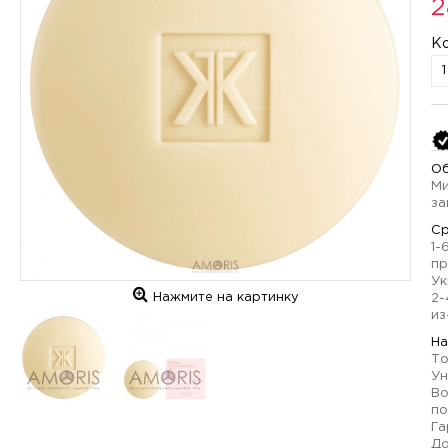
2
К
Об
Ми
за
Ср
1-
пр
Ук
Нажмите на картинку
2-
из
На
То
Ун
Во
по
Га
До