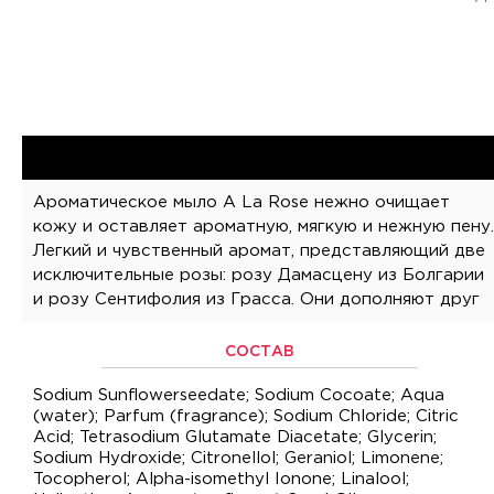
Ароматическое мыло A La Rose нежно очищает
кожу и оставляет ароматную, мягкую и нежную пену.
Легкий и чувственный аромат, представляющий две
женственность с экстравагантным непринужденным
исключительные розы: розу Дамасцену из Болгарии
и розу Сентифолия из Грасса. Они дополняют друг
СОСТАВ
Sodium Sunflowerseedate; Sodium Cocoate; Aqua
(water); Parfum (fragrance); Sodium Chloride; Citric
Acid; Tetrasodium Glutamate Diacetate; Glycerin;
Sodium Hydroxide; Citronellol; Geraniol; Limonene;
Tocopherol; Alpha-isomethyl Ionone; Linalool;