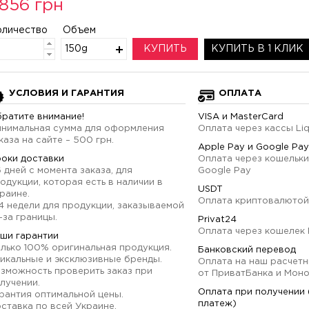
856 грн
оличество
Объем
150g
КУПИТЬ
КУПИТЬ В 1 КЛИК
УСЛОВИЯ И ГАРАНТИЯ
ОПЛАТА
ратите внимание!
VISA и MasterCard
нимальная сумма для оформления
Оплата через кассы Li
каза на сайте – 500 грн.
Apple Pay и Google Pay
оки доставки
Оплата через кошельки
6 дней с момента заказа, для
Google Pay
одукции, которая есть в наличии в
USDT
раине.
Оплата криптовалютой
4 недели для продукции, заказываемой
-за границы.
Privat24
Оплата через кошелек 
ши гарантии
лько 100% оригинальная продукция.
Банковский перевод
икальные и эксклюзивные бренды.
Оплата на наш расчетн
зможность проверить заказ при
от ПриватБанка и Мон
лучении.
Оплата при получении
рантия оптимальной цены.
платеж)
ставка по всей Украине.