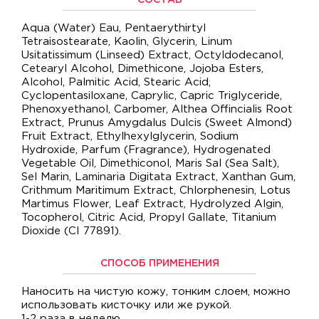
СОСТАВ
Aqua (Water) Eau, Pentaerythirtyl
Tetraisostearate, Kaolin, Glycerin, Linum
Usitatissimum (Linseed) Extract, Octyldodecanol,
Cetearyl Alcohol, Dimethicone, Jojoba Esters,
Alcohol, Palmitic Acid, Stearic Acid,
Cyclopentasiloxane, Caprylic, Capric Triglyceride,
Phenoxyethanol, Carbomer, Althea Offincialis Root
Extract, Prunus Amygdalus Dulcis (Sweet Almond)
Fruit Extract, Ethylhexylglycerin, Sodium
Hydroxide, Parfum (Fragrance), Hydrogenated
Vegetable Oil, Dimethiconol, Maris Sal (Sea Salt),
Sel Marin, Laminaria Digitata Extract, Xanthan Gum,
Crithmum Maritimum Extract, Chlorphenesin, Lotus
Martimus Flower, Leaf Extract, Hydrolyzed Algin,
Tocopherol, Citric Acid, Propyl Gallate, Titanium
Dioxide (CI 77891).
СПОСОБ ПРИМЕНЕНИЯ
Наносить на чистую кожу, тонким слоем, можно
использовать кисточку или же рукой.
1-2 раза в неделю.