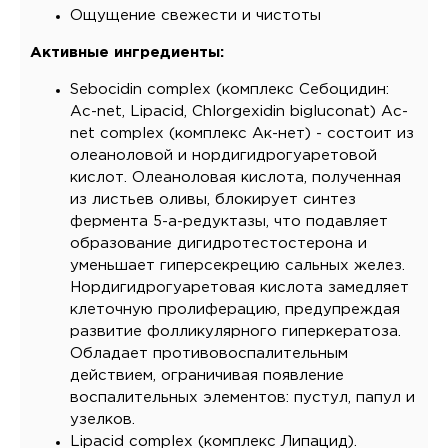
Ощущение свежести и чистоты
Активные ингредиенты:
Sebocidin complex (комплекс Себоцидин:
Ac-net, Lipacid, Chlorgexidin bigluconat) Ac-
net complex (комплекс Ак-нет) - состоит из
олеаноловой и нордигидрогуаретовой
кислот. Олеаноловая кислота, полученная
из листьев оливы, блокирует синтез
фермента 5-а-редуктазы, что подавляет
образование дигидротестостерона и
уменьшает гиперсекрецию сальных желез.
Нордигидрогуаретовая кислота замедляет
клеточную пролиферацию, предупреждая
развитие фолликулярного гиперкератоза.
Обладает противовоспалительным
действием, ограничивая появление
воспалительных элементов: пустул, папул и
узелков.
Lipacid complex (комплекс Липацид).