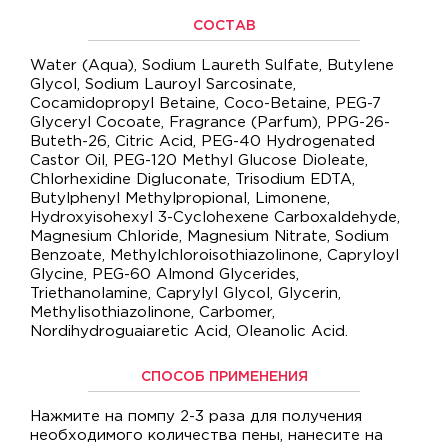
СОСТАВ
Water (Aqua), Sodium Laureth Sulfate, Butylene
Glycol, Sodium Lauroyl Sarcosinate,
Cocamidopropyl Betaine, Coco-Betaine, PEG-7
Glyceryl Cocoate, Fragrance (Parfum), PPG-26-
Buteth-26, Citric Acid, PEG-40 Hydrogenated
Castor Oil, PEG-120 Methyl Glucose Dioleate,
Chlorhexidine Digluconate, Trisodium EDTA,
Butylphenyl Methylpropional, Limonene,
Hydroxyisohexyl 3-Cyclohexene Carboxaldehyde,
Magnesium Chloride, Magnesium Nitrate, Sodium
Benzoate, Methylchloroisothiazolinone, Capryloyl
Glycine, PEG-60 Almond Glycerides,
Triethanolamine, Caprylyl Glycol, Glycerin,
Methylisothiazolinone, Carbomer,
Nordihydroguaiaretic Acid, Oleanolic Acid.
СПОСОБ ПРИМЕНЕНИЯ
Нажмите на помпу 2-3 раза для получения
необходимого количества пены, нанесите на