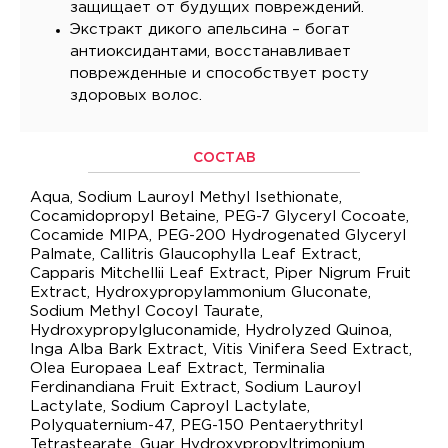
защищает от будущих повреждений.
Экстракт дикого апельсина – богат
антиоксидантами, восстанавливает
поврежденные и способствует росту
здоровых волос.
СОСТАВ
Aqua, Sodium Lauroyl Methyl Isethionate,
Cocamidopropyl Betaine, PEG-7 Glyceryl Cocoate,
Cocamide MIPA, PEG-200 Hydrogenated Glyceryl
Palmate, Callitris Glaucophylla Leaf Extract,
Capparis Mitchellii Leaf Extract, Piper Nigrum Fruit
Extract, Hydroxypropylammonium Gluconate,
Sodium Methyl Cocoyl Taurate,
Hydroxypropylgluconamide, Hydrolyzed Quinoa,
Inga Alba Bark Extract, Vitis Vinifera Seed Extract,
Olea Europaea Leaf Extract, Terminalia
Ferdinandiana Fruit Extract, Sodium Lauroyl
Lactylate, Sodium Caproyl Lactylate,
Polyquaternium-47, PEG-150 Pentaerythrityl
Tetrastearate, Guar Hydroxypropyltrimonium