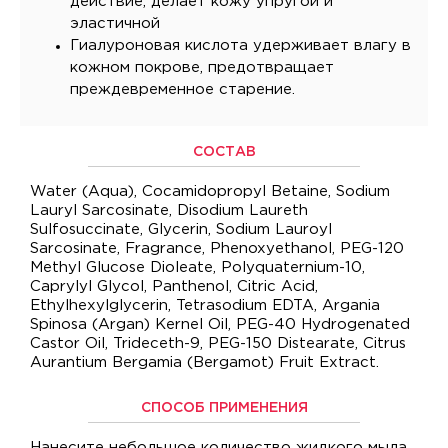
действие, делает кожу упругой и
эластичной
Гиалуроновая кислота удерживает влагу в
кожном покрове, предотвращает
преждевременное старение.
СОСТАВ
Water (Aqua), Cocamidopropyl Betaine, Sodium
Lauryl Sarcosinate, Disodium Laureth
Sulfosuccinate, Glycerin, Sodium Lauroyl
Sarcosinate, Fragrance, Phenoxyethanol, PEG-120
Methyl Glucose Dioleate, Polyquaternium-10,
Caprylyl Glycol, Panthenol, Citric Acid,
Ethylhexylglycerin, Tetrasodium EDTA, Argania
Spinosa (Argan) Kernel Oil, PEG-40 Hydrogenated
Castor Oil, Trideceth-9, PEG-150 Distearate, Citrus
Aurantium Bergamia (Bergamot) Fruit Extract.
СПОСОБ ПРИМЕНЕНИЯ
Нанесите небольшое количество жидкого мыла