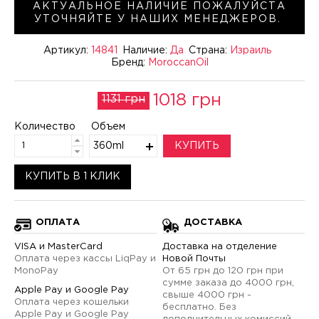
АКТУАЛЬНОЕ НАЛИЧИЕ ПОЖАЛУЙСТА
УТОЧНЯЙТЕ У НАШИХ МЕНЕДЖЕРОВ.
Артикул:
14841
Наличие:
Да
Страна:
Израиль
Бренд:
MoroccanOil
1018 грн
1131 грн
Количество
Объем
360ml
КУПИТЬ
КУПИТЬ В 1 КЛИК
ОПЛАТА
ДОСТАВКА
VISA и MasterCard
Доставка на отделение
Оплата через кассы LiqPay и
Новой Почты
MonoPay
От 65 грн до 120 грн при
сумме заказа до 4000 грн,
Apple Pay и Google Pay
свыше 4000 грн -
Оплата через кошельки
бесплатно. Без
Apple Pay и Google Pay