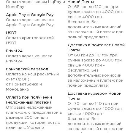
Оплата через кассы LiqPay и
Новой Почты
MonoPay
От 65 грн до 120 грн при
сумме заказа до 4000 грн,
Apple Pay и Google Pay
свыше 4000 грн -
Оплата через кошельки
бесплатно. Без
Apple Pay и Google Pay
дополнительных комиссий
за наложенный платеж при
USDT
полной предоплате!
Оплата криптовалютой
USDT
Доставка в почтомат Новой
Почты
Privat24
От 60 грн до 110 грн при
Оплата через кошелек
сумме заказа до 4000 грн,
Privat24
свыше 4000 грн -
Банковский перевод
бесплатно. Без
Оплата на наш расчетный
дополнительных комиссий
счет (ФОП)
за наложенный платеж при
от ПриватБанка и
полной предоплате!
МоноБанка
Доставка курьером Новой
Оплата при получении
Почты
(наложенный платеж)
От 70 грн до 140 грн при
Отправка наложенным
сумме заказа до 4000 грн,
платежом, с предоплатой в
свыше 4000 грн -
размере 200грн для
бесплатно. Без
продукции, которая есть в
дополнительных комиссий
наличии в Украине
за наложенный платеж при