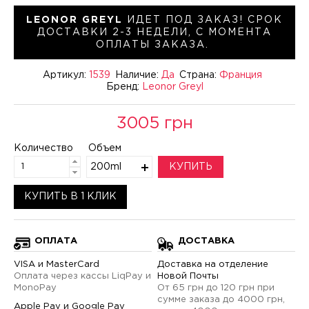
LEONOR GREYL
ИДЕТ ПОД ЗАКАЗ! СРОК
ДОСТАВКИ 2-3 НЕДЕЛИ, С МОМЕНТА
ОПЛАТЫ ЗАКАЗА.
Артикул:
1539
Наличие:
Да
Страна:
Франция
Бренд:
Leonor Greyl
3005 грн
Количество
Объем
200ml
КУПИТЬ
КУПИТЬ В 1 КЛИК
ОПЛАТА
ДОСТАВКА
VISA и MasterCard
Доставка на отделение
Оплата через кассы LiqPay и
Новой Почты
MonoPay
От 65 грн до 120 грн при
сумме заказа до 4000 грн,
Apple Pay и Google Pay