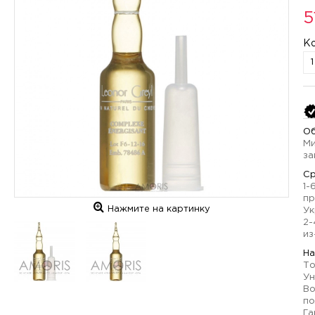
5
К
Об
Ми
за
Ср
1-
пр
Нажмите на картинку
Ук
2-
из
На
То
Ун
Во
по
Га