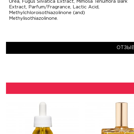
Urea, Fugus Silvatica Extract, Mimosa Tenuiflora Bark
Extract, Parfum/Fragrance, Lactic Acid,
Methylchloroisothiazolinone (and)
Methylisothiazolinone.
ОТЗЫВ