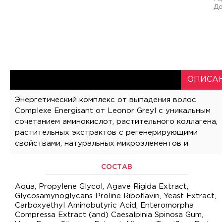
До
ОПИСАН
Энергетический комплекс от выпадения волос
витамина B2 обеспечивает эффективное действие
Complexe Energisant от Leonor Greyl с уникальным
от максимального количества факторов влияющих
сочетанием аминокислот, растительного коллагена,
растительных экстрактов с регенерирующими
свойствами, натуральных микроэлементов и
СОСТАВ
Aqua, Propylene Glycol, Agave Rigida Extract,
Glycosamynoglycans Proline Riboflavin, Yeast Extract,
Carboxyethyl Aminobutyric Acid, Enteromorpha
Compressa Extract (and) Caesalpinia Spinosa Gum,