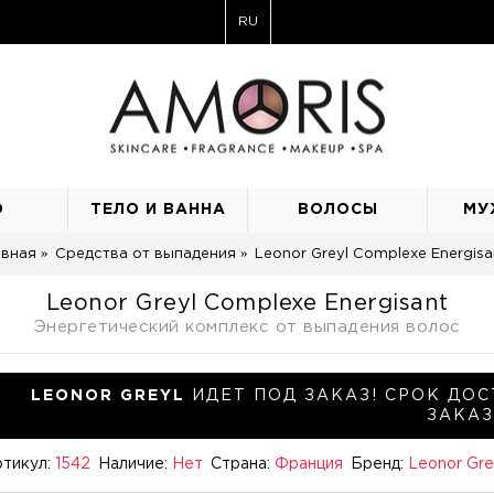
RU
О
ТЕЛО И ВАННА
ВОЛОСЫ
МУ
авная
Средства от выпадения
Leonor Greyl Complexe Energisa
Leonor Greyl Complexe Energisant
Энергетический комплекс от выпадения волос
LEONOR GREYL
ИДЕТ ПОД ЗАКАЗ! СРОК ДОС
ЗАКАЗ
тикул:
1542
Наличие:
Нет
Страна:
Франция
Бренд:
Leonor Gre