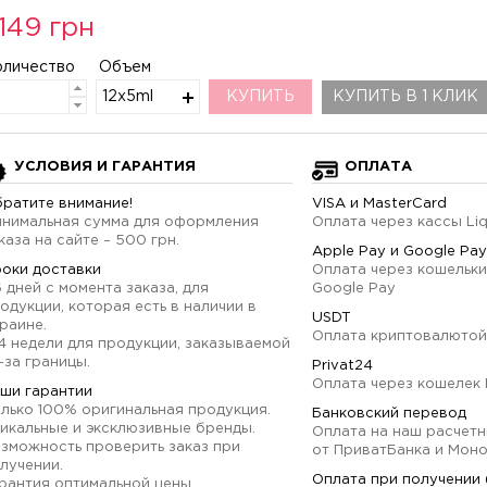
149 грн
оличество
Объем
12x5ml
КУПИТЬ
КУПИТЬ В 1 КЛИК
УСЛОВИЯ И ГАРАНТИЯ
ОПЛАТА
ратите внимание!
VISA и MasterCard
нимальная сумма для оформления
Оплата через кассы Li
каза на сайте – 500 грн.
Apple Pay и Google Pay
оки доставки
Оплата через кошельки
6 дней с момента заказа, для
Google Pay
одукции, которая есть в наличии в
USDT
раине.
Оплата криптовалютой
4 недели для продукции, заказываемой
-за границы.
Privat24
Оплата через кошелек 
ши гарантии
лько 100% оригинальная продукция.
Банковский перевод
икальные и эксклюзивные бренды.
Оплата на наш расчетн
зможность проверить заказ при
от ПриватБанка и Мон
лучении.
Оплата при получении
рантия оптимальной цены.